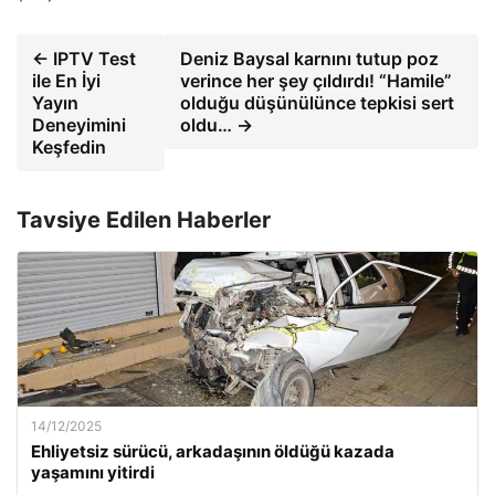
← IPTV Test
Deniz Baysal karnını tutup poz
ile En İyi
verince her şey çıldırdı! “Hamile”
Yayın
olduğu düşünülünce tepkisi sert
Deneyimini
oldu… →
Keşfedin
Tavsiye Edilen Haberler
14/12/2025
Ehliyetsiz sürücü, arkadaşının öldüğü kazada
yaşamını yitirdi