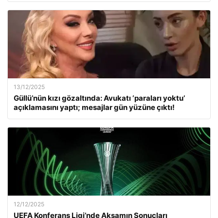
13/12/2025
Güllü’nün kızı gözaltında: Avukatı ‘paraları yoktu’
açıklamasını yaptı; mesajlar gün yüzüne çıktı!
12/12/2025
UEFA Konferans Ligi’nde Akşamın Sonuçları