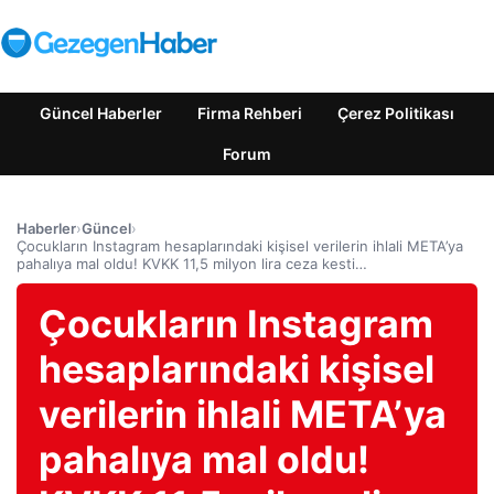
Güncel Haberler
Firma Rehberi
Çerez Politikası
Forum
Haberler
›
Güncel
›
Çocukların Instagram hesaplarındaki kişisel verilerin ihlali META’ya
pahalıya mal oldu! KVKK 11,5 milyon lira ceza kesti…
Çocukların Instagram
hesaplarındaki kişisel
verilerin ihlali META’ya
pahalıya mal oldu!