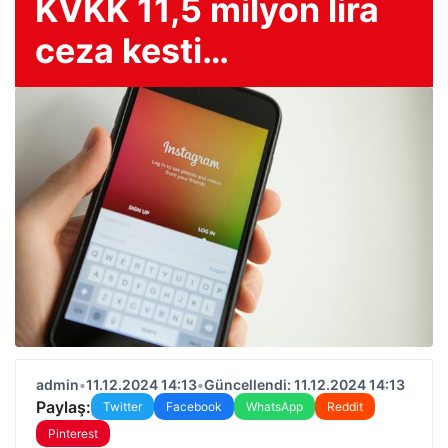
KVKK 11,5 milyon lira
ceza kesti…
admin
•
11.12.2024 14:13
•
Güncellendi: 11.12.2024 14:13
Paylaş:
Twitter
Facebook
WhatsApp
Reddit
Pinterest