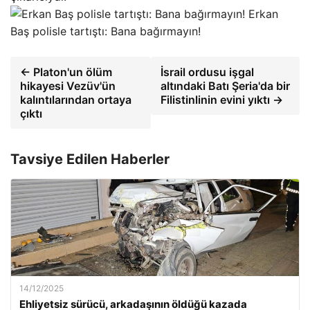
Erkan
Baş polisle tartıştı: Bana bağırmayın!
← Platon'un ölüm
İsrail ordusu işgal
hikayesi Vezüv'ün
altındaki Batı Şeria'da bir
kalıntılarından ortaya
Filistinlinin evini yıktı →
çıktı
Tavsiye Edilen Haberler
14/12/2025
Ehliyetsiz sürücü, arkadaşının öldüğü kazada