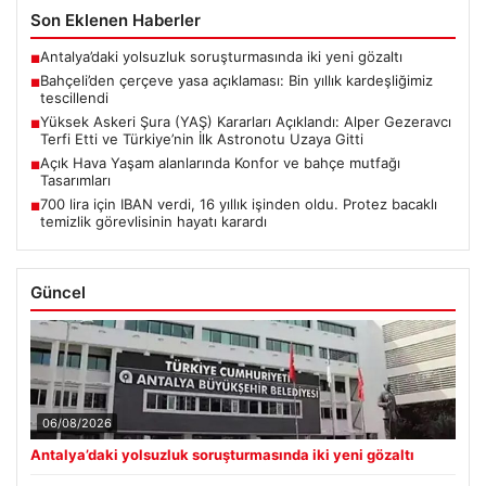
Son Eklenen Haberler
Antalya’daki yolsuzluk soruşturmasında iki yeni gözaltı
■
Bahçeli’den çerçeve yasa açıklaması: Bin yıllık kardeşliğimiz
■
tescillendi
Yüksek Askeri Şura (YAŞ) Kararları Açıklandı: Alper Gezeravcı
■
Terfi Etti ve Türkiye’nin İlk Astronotu Uzaya Gitti
Açık Hava Yaşam alanlarında Konfor ve bahçe mutfağı
■
Tasarımları
700 lira için IBAN verdi, 16 yıllık işinden oldu. Protez bacaklı
■
temizlik görevlisinin hayatı karardı
Güncel
06/08/2026
Antalya’daki yolsuzluk soruşturmasında iki yeni gözaltı