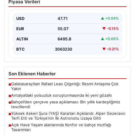
Piyasa Verileri
Bin yıllık kardeşliğimiz tescillendi
{“title”: “Bahçeli’den Çerçeve Yasa Açıklaması: Bin Yıllık
Kardeşliğimiz Resmen Tescillendi”, “content”: “ Milliyetçi
USD
47.71
▲ +0.04%
Hareket…
EUR
55.07
▼ -0.15%
ALTIN
6495.8
▲ +0.05%
BTC
3063230
▼ -0.21%
Son Eklenen Haberler
Galatasaray’dan Rafael Leao Çılgınlığı: Resmi Anlaşma Çok
■
Yakın
Antalya’daki yolsuzluk soruşturmasında iki yeni gözaltı
■
Bahçeli’den çerçeve yasa açıklaması: Bin yıllık kardeşliğimiz
■
tescillendi
Yüksek Askeri Şura (YAŞ) Kararları Açıklandı: Alper Gezeravcı
■
Terfi Etti ve Türkiye’nin İlk Astronotu Uzaya Gitti
Açık Hava Yaşam alanlarında Konfor ve bahçe mutfağı
■
Tasarımları