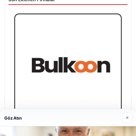
×
Göz Atın
Bulkoon Toptan Ayakkabı