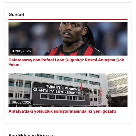
Güncel
07/08/2026
Galatasaray’dan Rafael Leao Çılgınlığı: Resmi Anlaşma Çok
Yakın
06/08/2026
Antalya’daki yolsuzluk soruşturmasında iki yeni gözaltı
Son Eklenen Firmalar