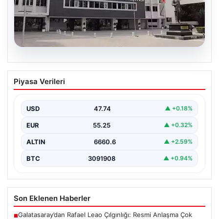
06.08.2026
Antalya’daki yolsuzluk soruşturmasında
Piyasa Verileri
iki yeni gözaltı
USD
47.74
▲ +0.18%
EUR
55.25
▲ +0.32%
ALTIN
6660.6
▲ +2.59%
BTC
3091908
▲ +0.94%
Son Eklenen Haberler
Galatasaray’dan Rafael Leao Çılgınlığı: Resmi Anlaşma Çok
■