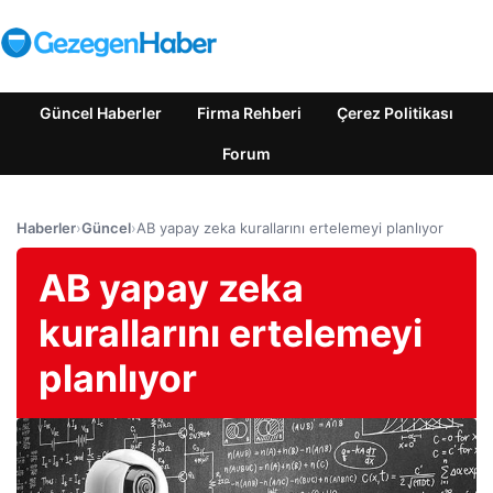
Güncel Haberler
Firma Rehberi
Çerez Politikası
Forum
Haberler
›
Güncel
›
AB yapay zeka kurallarını ertelemeyi planlıyor
AB yapay zeka
kurallarını ertelemeyi
planlıyor