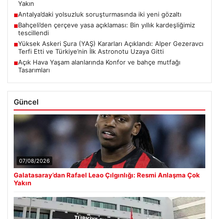
Yakın
Antalya’daki yolsuzluk soruşturmasında iki yeni gözaltı
■
Bahçeli’den çerçeve yasa açıklaması: Bin yıllık kardeşliğimiz
■
tescillendi
Yüksek Askeri Şura (YAŞ) Kararları Açıklandı: Alper Gezeravcı
■
Terfi Etti ve Türkiye’nin İlk Astronotu Uzaya Gitti
Açık Hava Yaşam alanlarında Konfor ve bahçe mutfağı
■
Tasarımları
Güncel
07/08/2026
Galatasaray’dan Rafael Leao Çılgınlığı: Resmi Anlaşma Çok
Yakın