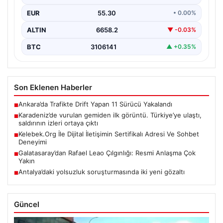
ortaya çıkan izler”, “content”: “ Karadeniz…
EUR
55.30
• 0.00%
ALTIN
6658.2
▼ -0.03%
BTC
3106141
▲ +0.35%
Son Eklenen Haberler
Ankara’da Trafikte Drift Yapan 11 Sürücü Yakalandı
■
Karadeniz’de vurulan gemiden ilk görüntü. Türkiye’ye ulaştı,
■
saldırının izleri ortaya çıktı
Kelebek.Org İle Dijital İletişimin Sertifikalı Adresi Ve Sohbet
■
Deneyimi
Galatasaray’dan Rafael Leao Çılgınlığı: Resmi Anlaşma Çok
■
Yakın
Antalya’daki yolsuzluk soruşturmasında iki yeni gözaltı
■
Güncel