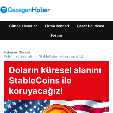
Güncel Haberler
Firma Rehberi
Çerez Politikası
Forum
Haberler
›
Güncel
›
Doların küresel alanını StableCoins ile koruyacağız!
Doların küresel alanını
StableCoins ile
koruyacağız!