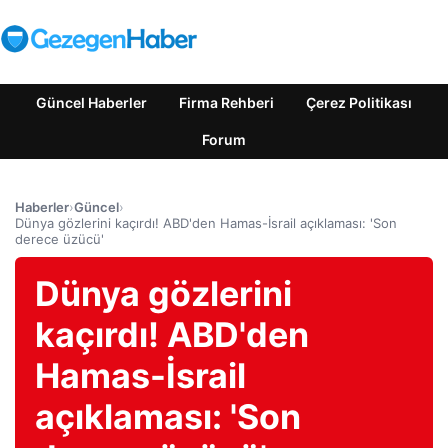
Güncel Haberler
Firma Rehberi
Çerez Politikası
Forum
Haberler
›
Güncel
›
Dünya gözlerini kaçırdı! ABD'den Hamas-İsrail açıklaması: 'Son
derece üzücü'
Dünya gözlerini
kaçırdı! ABD'den
Hamas-İsrail
açıklaması: 'Son