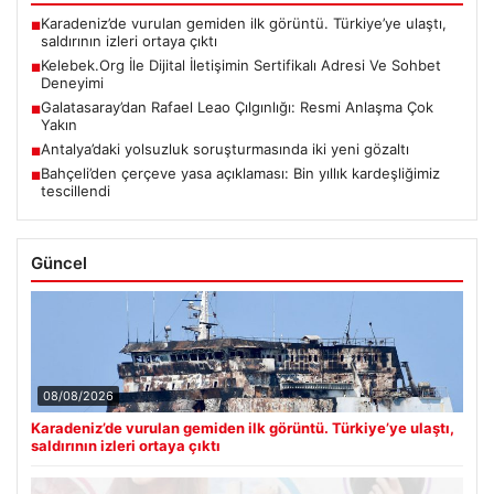
Karadeniz’de vurulan gemiden ilk görüntü. Türkiye’ye ulaştı,
■
saldırının izleri ortaya çıktı
Kelebek.Org İle Dijital İletişimin Sertifikalı Adresi Ve Sohbet
■
Deneyimi
Galatasaray’dan Rafael Leao Çılgınlığı: Resmi Anlaşma Çok
■
Yakın
Antalya’daki yolsuzluk soruşturmasında iki yeni gözaltı
■
Bahçeli’den çerçeve yasa açıklaması: Bin yıllık kardeşliğimiz
■
tescillendi
Güncel
08/08/2026
Karadeniz’de vurulan gemiden ilk görüntü. Türkiye’ye ulaştı,
saldırının izleri ortaya çıktı