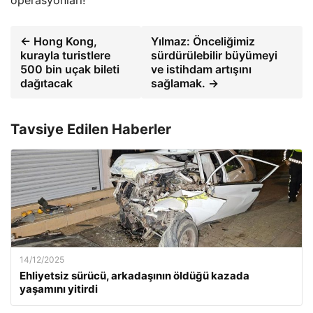
← Hong Kong,
Yılmaz: Önceliğimiz
kurayla turistlere
sürdürülebilir büyümeyi
500 bin uçak bileti
ve istihdam artışını
dağıtacak
sağlamak. →
Tavsiye Edilen Haberler
14/12/2025
Ehliyetsiz sürücü, arkadaşının öldüğü kazada
yaşamını yitirdi