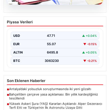
05.08.2026
Bahçeli’den çerçeve yasa açıklaması:
Piyasa Verileri
Bin yıllık kardeşliğimiz tescillendi
{“title”: “Bahçeli’den Çerçeve Yasa Açıklaması: Bin Yıllık
Kardeşliğimiz Resmen Tescillendi”, “content”: “ Milliyetçi
USD
47.71
▲ +0.04%
Hareket…
EUR
55.07
▼ -0.15%
ALTIN
6495.8
▲ +0.05%
BTC
3063230
▼ -0.21%
Son Eklenen Haberler
Antalya’daki yolsuzluk soruşturmasında iki yeni gözaltı
■
Bahçeli’den çerçeve yasa açıklaması: Bin yıllık kardeşliğimiz
■
tescillendi
Yüksek Askeri Şura (YAŞ) Kararları Açıklandı: Alper Gezeravcı
■
Terfi Etti ve Türkiye’nin İlk Astronotu Uzaya Gitti