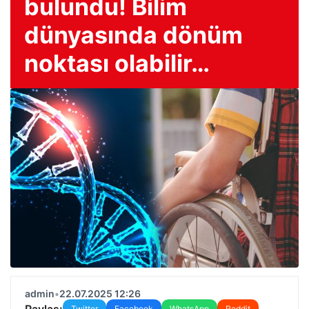
bulundu! Bilim
dünyasında dönüm
noktası olabilir…
admin
•
22.07.2025 12:26
Paylaş:
Twitter
Facebook
WhatsApp
Reddit