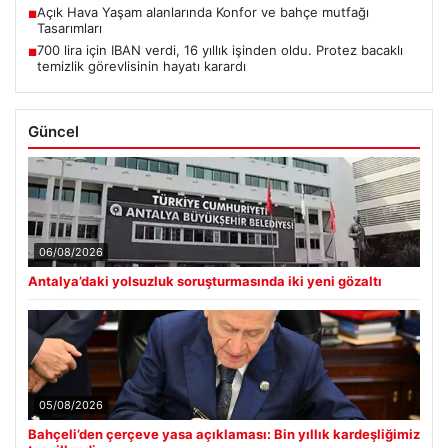
Açık Hava Yaşam alanlarında Konfor ve bahçe mutfağı
■
Tasarımları
700 lira için IBAN verdi, 16 yıllık işinden oldu. Protez bacaklı
■
temizlik görevlisinin hayatı karardı
Güncel
06/08/2026
Antalya’daki yolsuzluk soruşturmasında iki yeni gözaltı
05/08/2026
Bahçeli’den çerçeve yasa açıklaması: Bin yıllık kardeşliğimiz