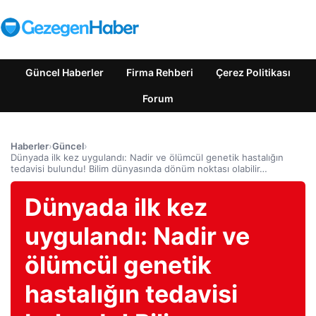
Güncel Haberler
Firma Rehberi
Çerez Politikası
Forum
Haberler
›
Güncel
›
Dünyada ilk kez uygulandı: Nadir ve ölümcül genetik hastalığın
tedavisi bulundu! Bilim dünyasında dönüm noktası olabilir…
Dünyada ilk kez
uygulandı: Nadir ve
ölümcül genetik
hastalığın tedavisi