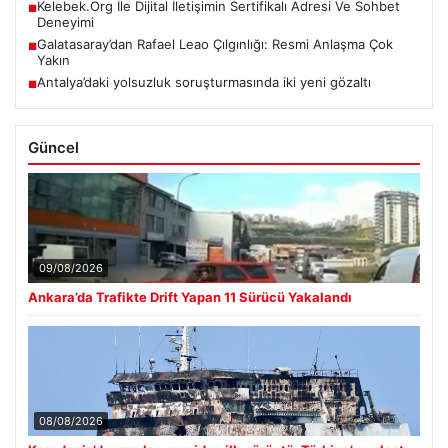
Kelebek.Org İle Dijital İletişimin Sertifikalı Adresi Ve Sohbet
■
Deneyimi
Galatasaray’dan Rafael Leao Çılgınlığı: Resmi Anlaşma Çok
■
Yakın
Antalya’daki yolsuzluk soruşturmasında iki yeni gözaltı
■
Güncel
09/08/2026
Ankara’da Trafikte Drift Yapan 11 Sürücü Yakalandı
08/08/2026