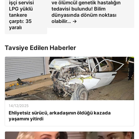
işçi servisi
ve ölümcül genetik hastalığın
LPG yüklü
tedavisi bulundu! Bilim
tankere
dünyasında dönüm noktası
çarptı: 35
olabilir… →
yaralı
Tavsiye Edilen Haberler
14/12/2025
Ehliyetsiz sürücü, arkadaşının öldüğü kazada
yaşamını yitirdi