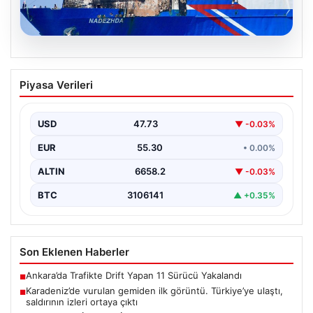
08.08.2026
Karadeniz’de vurulan gemiden ilk
Piyasa Verileri
görüntü. Türkiye’ye ulaştı, saldırının
izleri ortaya çıktı
USD
47.73
▼ -0.03%
{ “title”: “Karadeniz’de vurulan gemiden ilk detaylar ve
ortaya çıkan izler”, “content”: “ Karadeniz…
EUR
55.30
• 0.00%
ALTIN
6658.2
▼ -0.03%
BTC
3106141
▲ +0.35%
Son Eklenen Haberler
Ankara’da Trafikte Drift Yapan 11 Sürücü Yakalandı
■
Karadeniz’de vurulan gemiden ilk görüntü. Türkiye’ye ulaştı,
■
saldırının izleri ortaya çıktı