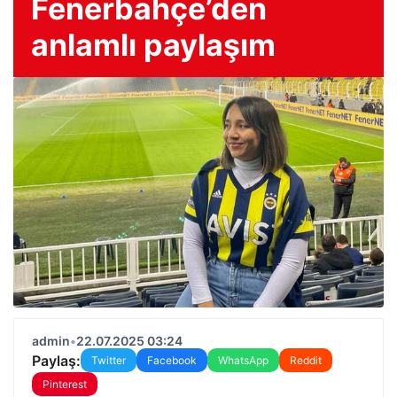
Fenerbahçe’den
anlamlı paylaşım
admin
•
22.07.2025 03:24
Paylaş:
Twitter
Facebook
WhatsApp
Reddit
Pinterest