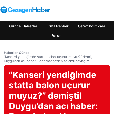
Güncel Haberler
Firma Rehberi
Çerez Politikası
Forum
Haberler
›
Güncel
›
“Kanseri yendiğimde statta balon uçurur muyuz?” demişti!
Duygu’dan acı haber: Fenerbahçe’den anlamlı paylaşım
“Kanseri yendiğimde
statta balon uçurur
muyuz?” demişti!
Duygu’dan acı haber: