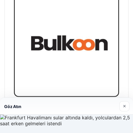
05/08/2026
Bahçeli’den çerçeve yasa açıklaması: Bin yıllık kardeşliğimiz
tescillendi
Son Eklenen Firmalar
×
Göz Atın