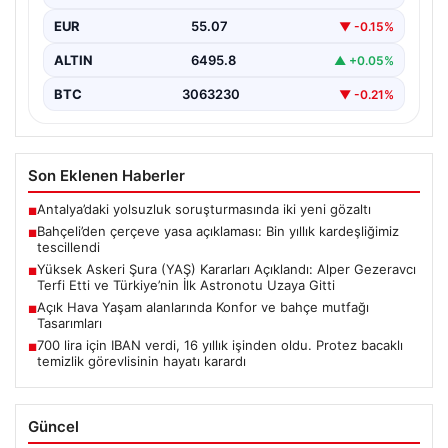
04.08.2026
Açık Hava Yaşam alanlarında Konfor ve
Piyasa Verileri
bahçe mutfağı Tasarımları
Günümüz dünyasında bahçe sosyal alanlar, villaların en
değerli alanlarından bir tanesi gelmiştir. Yeşille iç…
USD
47.71
▲ +0.04%
EUR
55.07
▼ -0.15%
ALTIN
6495.8
▲ +0.05%
BTC
3063230
▼ -0.21%
Son Eklenen Haberler