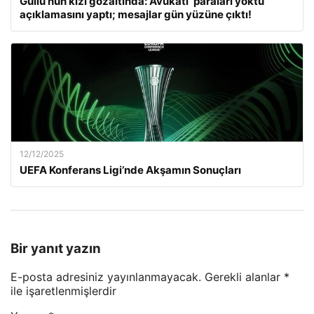
Güllü’nün kızı gözaltında: Avukatı ‘paraları yoktu’
açıklamasını yaptı; mesajlar gün yüzüne çıktı!
12/12/2025
UEFA Konferans Ligi’nde Akşamın Sonuçları
Bir yanıt yazın
E-posta adresiniz yayınlanmayacak.
Gerekli alanlar
*
ile işaretlenmişlerdir