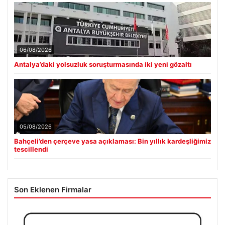
Antalya’daki yolsuzluk soruşturmasında iki yeni gözaltı
■
Bahçeli’den çerçeve yasa açıklaması: Bin yıllık kardeşliğimiz
■
tescillendi
Yüksek Askeri Şura (YAŞ) Kararları Açıklandı: Alper Gezeravcı
■
Terfi Etti ve Türkiye’nin İlk Astronotu Uzaya Gitti
Açık Hava Yaşam alanlarında Konfor ve bahçe mutfağı
■
Tasarımları
700 lira için IBAN verdi, 16 yıllık işinden oldu. Protez bacaklı
■
temizlik görevlisinin hayatı karardı
Güncel
06/08/2026
Antalya’daki yolsuzluk soruşturmasında iki yeni gözaltı