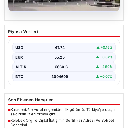
06.08.2026
Antalya’daki yolsuzluk soruşturmasında
Piyasa Verileri
iki yeni gözaltı
USD
47.74
▲ +0.18%
EUR
55.25
▲ +0.32%
ALTIN
6660.6
▲ +2.59%
BTC
3094699
▲ +0.07%
Son Eklenen Haberler
Karadeniz’de vurulan gemiden ilk görüntü. Türkiye’ye ulaştı,
■
saldırının izleri ortaya çıktı
Kelebek.Org İle Dijital İletişimin Sertifikalı Adresi Ve Sohbet
■
Deneyimi