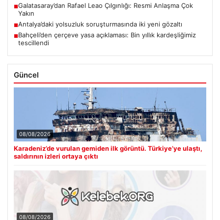
Galatasaray’dan Rafael Leao Çılgınlığı: Resmi Anlaşma Çok
■
Yakın
Antalya’daki yolsuzluk soruşturmasında iki yeni gözaltı
■
Bahçeli’den çerçeve yasa açıklaması: Bin yıllık kardeşliğimiz
■
tescillendi
Güncel
08/08/2026
Karadeniz’de vurulan gemiden ilk görüntü. Türkiye’ye ulaştı,
saldırının izleri ortaya çıktı
08/08/2026