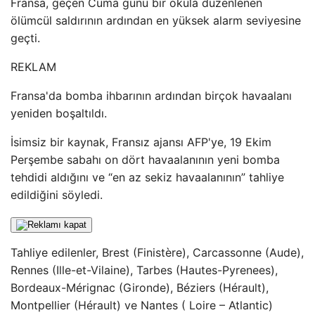
Fransa, geçen Cuma günü bir okula düzenlenen
ölümcül saldırının ardından en yüksek alarm seviyesine
geçti.
REKLAM
Fransa'da bomba ihbarının ardından birçok havaalanı
yeniden boşaltıldı.
İsimsiz bir kaynak, Fransız ajansı AFP'ye, 19 Ekim
Perşembe sabahı on dört havaalanının yeni bomba
tehdidi aldığını ve “en az sekiz havaalanının” tahliye
edildiğini söyledi.
Tahliye edilenler, Brest (Finistère), Carcassonne (Aude),
Rennes (Ille-et-Vilaine), Tarbes (Hautes-Pyrenees),
Bordeaux-Mérignac (Gironde), Béziers (Hérault),
Montpellier (Hérault) ve Nantes ( Loire – Atlantic)