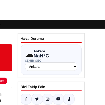
m
Hava Durumu
☁
Ankara
NaN°C
ŞEHIR SEÇ
rest
Bizi Takip Edin
ı
S