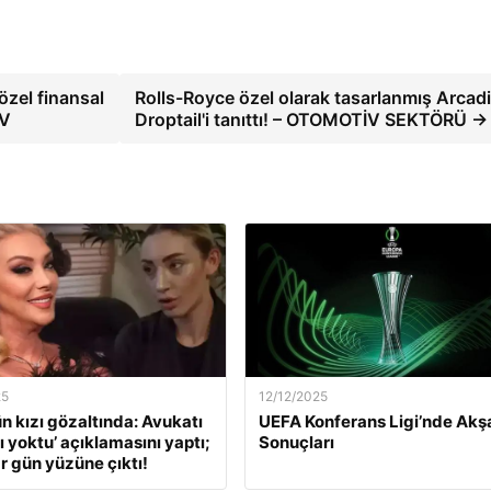
özel finansal
Rolls-Royce özel olarak tasarlanmış Arcad
İV
Droptail'i tanıttı! – OTOMOTİV SEKTÖRÜ →
25
12/12/2025
ün kızı gözaltında: Avukatı
UEFA Konferans Ligi’nde Ak
ı yoktu’ açıklamasını yaptı;
Sonuçları
r gün yüzüne çıktı!