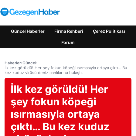
Güncel Haberler
Firma Rehberi
Çerez Politikası
Forum
Haberler
›
Güncel
›
İlk kez görüldü! Her şey fokun köpeği ısırmasıyla ortaya çıktı… Bu
kez kuduz virüsü deniz canlılarına bulaştı.
İlk kez görüldü! Her
şey fokun köpeği
ısırmasıyla ortaya
çıktı… Bu kez kuduz