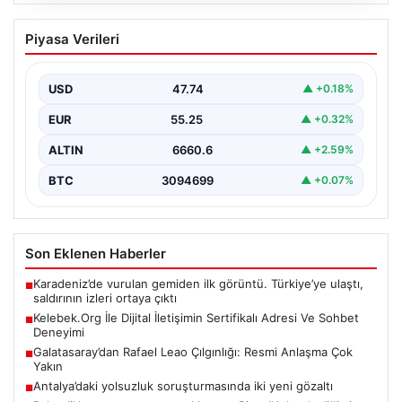
08.08.2026
Kelebek.Org İle Dijital İletişimin
Piyasa Verileri
Sertifikalı Adresi Ve Sohbet Deneyimi
Dijital çağında bireylerin kaliteli bir şekilde iletişim
oluşturması büyük bir hassasiyet barındırmaktadır.
USD
47.74
▲ +0.18%
Güncel olarak…
EUR
55.25
▲ +0.32%
ALTIN
6660.6
▲ +2.59%
BTC
3094699
▲ +0.07%
Son Eklenen Haberler
Karadeniz’de vurulan gemiden ilk görüntü. Türkiye’ye ulaştı,
■
saldırının izleri ortaya çıktı
Kelebek.Org İle Dijital İletişimin Sertifikalı Adresi Ve Sohbet
■
Deneyimi
Galatasaray’dan Rafael Leao Çılgınlığı: Resmi Anlaşma Çok
■
Yakın
Antalya’daki yolsuzluk soruşturmasında iki yeni gözaltı
■