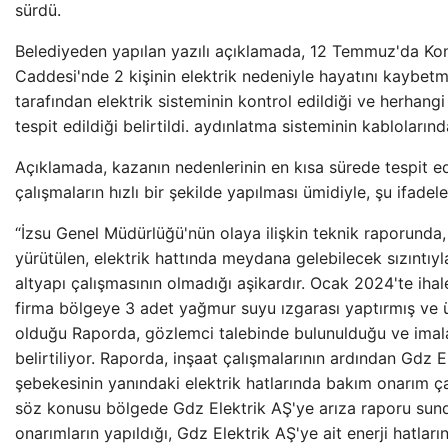
sürdü.
Belediyeden yapılan yazılı açıklamada, 12 Temmuz'da Kon
Caddesi'nde 2 kişinin elektrik nedeniyle hayatını kaybetm
tarafından elektrik sisteminin kontrol edildiği ve herhang
tespit edildiği belirtildi. aydınlatma sisteminin kablolarınd
Açıklamada, kazanın nedenlerinin en kısa sürede tespit e
çalışmaların hızlı bir şekilde yapılması ümidiyle, şu ifadele
“İzsu Genel Müdürlüğü'nün olaya ilişkin teknik raporunda
yürütülen, elektrik hattında meydana gelebilecek sızıntıyla 
altyapı çalışmasının olmadığı aşikardır. Ocak 2024'te iha
firma bölgeye 3 adet yağmur suyu ızgarası yaptırmış ve ü
olduğu Raporda, gözlemci talebinde bulunulduğu ve imalat
belirtiliyor. Raporda, inşaat çalışmalarının ardından Gdz 
şebekesinin yanındaki elektrik hatlarında bakım onarım ça
söz konusu bölgede Gdz Elektrik AŞ'ye arıza raporu sundu
onarımların yapıldığı, Gdz Elektrik AŞ'ye ait enerji hatları