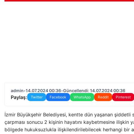
admin
•
14.07.2024 00:36
•
Güncellendi: 14.07.2024 00:36
Paylaş:
Twitter
Facebook
WhatsApp
Reddit
Pinterest
İzmir Büyükşehir Belediyesi, kentte dün yaşanan şiddetli 
çarpması sonucu 2 kişinin hayatını kaybetmesine ilişkin y
bölgede hukuksuzlukla ilişkilendirilebilecek herhangi bir a