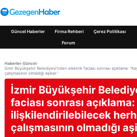
Güncel Haberler
Firma Rehberi
Çerez Politikası
Forum
Haberler
›
Güncel
›
İzmir Büyükşehir Belediyesi'nden elektrik faciası sonrası açıklama: “Kayı
çalışmasının olmadığı aşikar.”
İzmir Büyükşehir Belediy
faciası sonrası açıklama:
ilişkilendirilebilecek herh
çalışmasının olmadığı aşi