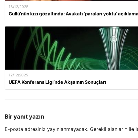
13/12/2025
Güllü’nün kızı gözaltında: Avukatı ‘paraları yoktu’ açıklama
12/12/2025
UEFA Konferans Ligi’nde Akşamın Sonuçları
Bir yanıt yazın
E-posta adresiniz yayınlanmayacak.
Gerekli alanlar
*
ile 