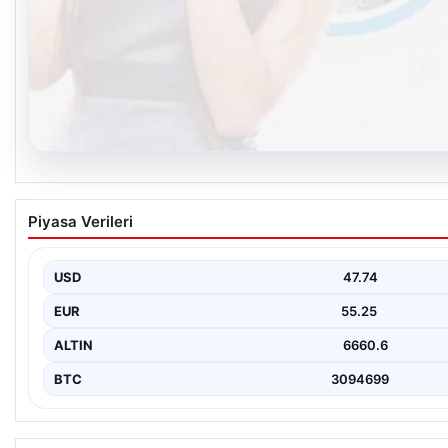
08.08.2026
Kelebek.Org İle Dijital İletişimin Sertifikalı 
Piyasa Verileri
Dijital çağında bireylerin kaliteli bir şekilde iletişim oluşturması
Güncel olarak…
USD
47.74
EUR
55.25
ALTIN
6660.6
BTC
3094699