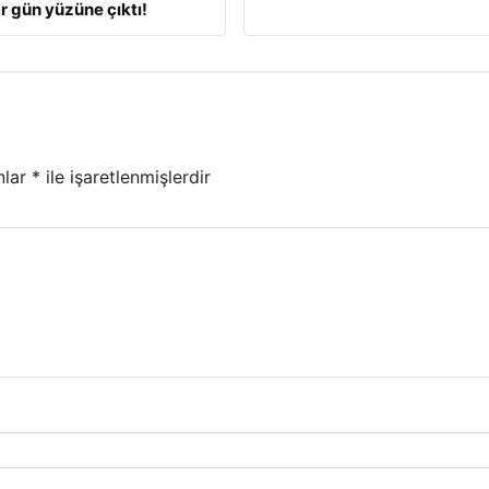
r gün yüzüne çıktı!
nlar
*
ile işaretlenmişlerdir