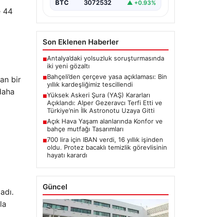
BTC
3072532
▲ +0.93%
oluşturan Yüksek Askeri Şura
e 44
(YAŞ) toplantısı,…
Son Eklenen Haberler
Antalya’daki yolsuzluk soruşturmasında
■
iki yeni gözaltı
Bahçeli’den çerçeve yasa açıklaması: Bin
an bir
■
yıllık kardeşliğimiz tescillendi
daha
Yüksek Askeri Şura (YAŞ) Kararları
■
Açıklandı: Alper Gezeravcı Terfi Etti ve
Türkiye’nin İlk Astronotu Uzaya Gitti
Açık Hava Yaşam alanlarında Konfor ve
■
bahçe mutfağı Tasarımları
700 lira için IBAN verdi, 16 yıllık işinden
■
oldu. Protez bacaklı temizlik görevlisinin
hayatı karardı
Güncel
adı.
la