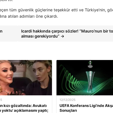
çen tüm güvenlik güçlerine teşekkür etti ve Türkiye’nin, gö
ına atılan adımları öne çıkardı.
ın
Icardi hakkında çarpıcı sözler! “Mauro’nun bir t
alması gerekiyordu” →
25
12/12/2025
ün kızı gözaltında: Avukatı
UEFA Konferans Ligi’nde Ak
ı yoktu’ açıklamasını yaptı;
Sonuçları