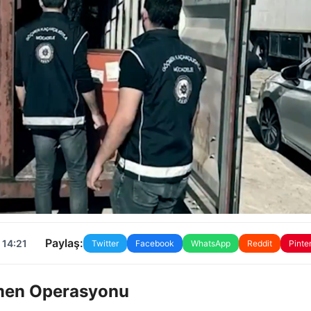
Paylaş:
 14:21
Twitter
Facebook
WhatsApp
Reddit
Pinte
men Operasyonu