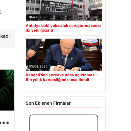
ç
06/08/2026
Antalya’daki yolsuzluk soruşturmasında
iki yeni gözaltı
okadı
05/08/2026
Bahçeli’den çerçeve yasa açıklaması:
Bin yıllık kardeşliğimiz tescillendi
Son Eklenen Firmalar
şamın