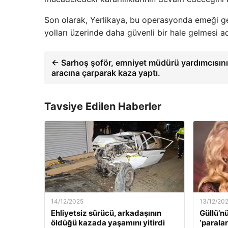
Son olarak, Yerlikaya, bu operasyonda emeği ge
yolları üzerinde daha güvenli bir hale gelmesi ad
← Sarhoş şoför, emniyet müdürü yardımcısın
aracına çarparak kaza yaptı.
Tavsiye Edilen Haberler
14/12/2025
13/12/20
Ehliyetsiz sürücü, arkadaşının
Güllü’n
öldüğü kazada yaşamını yitirdi
‘paralar