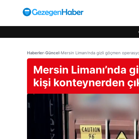
Haberler
›
Güncel
›
Mersin Limanı’nda gizli göçmen operasyon
Mersin Limanı’nda g
kişi konteynerden çık