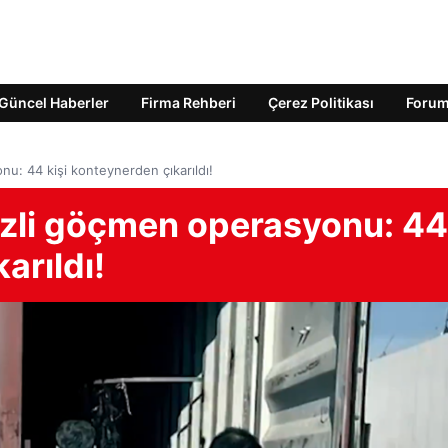
Güncel Haberler
Firma Rehberi
Çerez Politikası
Foru
u: 44 kişi konteynerden çıkarıldı!
izli göçmen operasyonu: 44
arıldı!