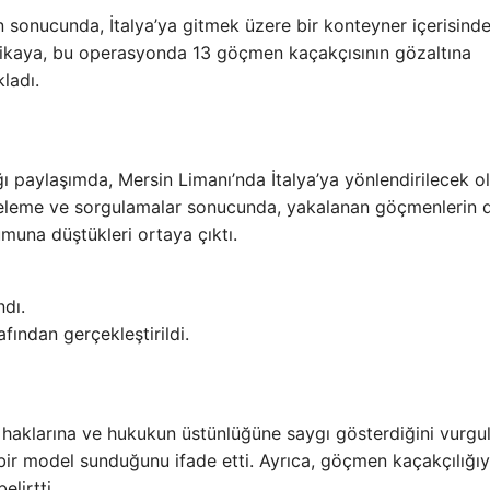
n sonucunda, İtalya’ya gitmek üzere bir konteyner içerisind
erlikaya, bu operasyonda 13 göçmen kaçakçısının gözaltına
ladı.
 paylaşımda, Mersin Limanı’nda İtalya’ya yönlendirilecek ol
 inceleme ve sorgulamalar sonucunda, yakalanan göçmenlerin 
muna düştükleri ortaya çıktı.
ndı.
ından gerçekleştirildi.
n haklarına ve hukukun üstünlüğüne saygı gösterdiğini vurgul
r model sunduğunu ifade etti. Ayrıca, göçmen kaçakçılığıy
lirtti.