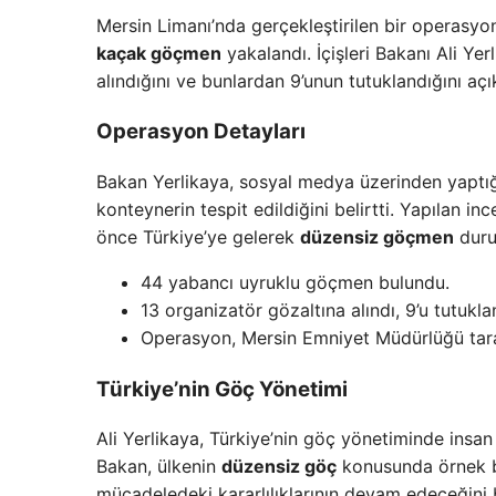
Mersin Limanı’nda gerçekleştirilen bir operasyo
kaçak göçmen
yakalandı. İçişleri Bakanı Ali Y
alındığını ve bunlardan 9’unun tutuklandığını açık
Operasyon Detayları
Bakan Yerlikaya, sosyal medya üzerinden yaptığı
konteynerin tespit edildiğini belirtti. Yapılan
önce Türkiye’ye gelerek
düzensiz göçmen
duru
44 yabancı uyruklu göçmen bulundu.
13 organizatör gözaltına alındı, 9’u tutukla
Operasyon, Mersin Emniyet Müdürlüğü taraf
Türkiye’nin Göç Yönetimi
Ali Yerlikaya, Türkiye’nin göç yönetiminde insa
Bakan, ülkenin
düzensiz göç
konusunda örnek bi
mücadeledeki kararlılıklarının devam edeceğini be