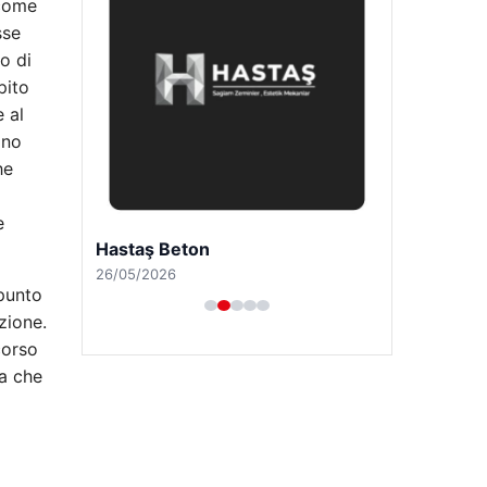
Açıklandı: Alper Gezeravcı Terfi Etti ve
 come
Türkiye’nin İlk Astronotu Uzaya Gitti
sse
o di
pito
Son Eklenen Firmalar
e al
ono
he
e
 punto
zione.
corso
ma che
Hastaş Beton
26/05/2026