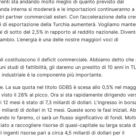
rrenti sta andando molto meglio di quanto previsto dal
nda interna si modererà e le importazioni continueranno a
tri partner commerciali esteri. Con l’accelerazione della cre
i di esportazione della Turchia aumenterà. Vogliamo manten
l di sotto del 2,5% in rapporto al reddito nazionale. Divent
di cambio. L’energia è una delle nostre maggiori voci di
i costituiscono il deficit commerciale. Abbiamo detto che 
 studi di fattibilità, gli daremo un prestito di 10 anni in T
a industriale è la componente più importante.
. La sua quota nel titolo GDBS è scesa allo 0,5% nel magg
isto il 28% al picco. Ora si sta rapidamente dirigendo vers
i 12 mesi è stato di 7,3 miliardi di dollari. L'ingresso in bors
7 miliardi di dollari in 12 mesi. Queste sono le fasi iniziali. 
ndo lo faremo, ci sarà un flusso significativo di fondi. Molt
ato a raccogliere risorse di quasi-capitale su larga scala d
genti risorse pari a circa 4,5 miliardi di dollari per il