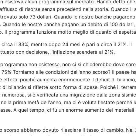
n esisteva alcun programma sul mercato. Hanno detto che
flusso di risorse senza precedenti nella storia. Quando il 
a trovato solo 73 dollari. Quando le nostre banche pagarono
ri. Quando le nostre banche pagano un debito di 100 dollari,
o. Il programma funziona molto meglio di quanto ci aspett
 circa il 33%, mentre dopo 24 mesi è pari a circa il 21%. Il
uato con decisione, l'inflazione scenderà al 21%.
o programma non esistesse, non ci si chiederebbe dove sar
 al 75% Torniamo alle condizioni dell'anno scorso? Il paese h
 effetti: poiché aumenta enormemente il deficit di bilancio
 di bilancio si riflette sotto forma di spese. Poiché il terre
 numerosa, si è verificata una migrazione dalla zona sismi
o nella prima metà dell'anno, ma ci è voluta l'estate perché l
iasse. A quel tempo, ci fu un enorme aumento dei materiali
o scorso abbiamo dovuto rilasciare il tasso di cambio. Nel 