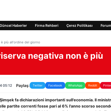
Güncel Haberler
Firma Rehberi
Çerez Politikası
Foru
è più all'ordine del giorno
riserva negativa non è più
Paylaş:
4 05:12
Twitter
Facebook
WhatsApp
Reddit
Pinte
imşek fa dichiarazioni importanti sull'economia. Il minist
lle partite correnti fosse pari al 6% l'anno scorso second