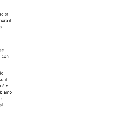
scita
ere il
a
se
L con
io
o il
a è di
Abbiamo
o
ai