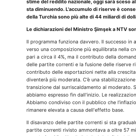
stime del reddito nazionale, oggi sarà sceso al 
sta diminuendo. L'accumulo di riserve è consent
della Turchia sono più alte di 44 miliardi di doll
Le dichiarazioni del Ministro Şimşek a NTV so
Il programma funziona davvero. Il successo in a
verso una composizione più equilibrata nella cre
pari a circa il 4%, ma il contributo della domand
delle partite correnti e la fusione delle riserve 
contributo delle esportazioni nette alla crescit
diventerà più moderata. C’è una stabilizzazione
transizione dal surriscaldamento al moderato. Sì
abbiamo espresso fin dall'inizio. Le realizzazio
Abbiamo condiviso con il pubblico che l’inflazion
rimanere elevata a causa dell'effetto base.
Il disavanzo delle partite correnti si sta gradu
partite correnti rivisto ammontava a oltre 57 mili