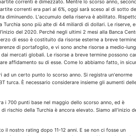
le partite correnti è dimezzato. Mentre lo scorso anno, secon
artite correnti era pari al 6%, oggi sarà sceso al di sotto de
sta diminuendo. L'accumulo della riserva è abilitato. Rispetto
 Turchia sono più alte di 44 miliardi di dollari. Le riserve, e
’inizio del 2020. Perché negli ultimi 2 mesi alla Banca Cent
n terzo di esso è costituito da risorse esterne a breve termine
erenze di portafoglio, e vi sono anche risorse a medio-lun
 dai mercati globali. Le risorse a breve termine possono c
are affidamento su di esse. Come lo abbiamo fatto, in sicu
ari ad un certo punto lo scorso anno. Si registra un'enorme
BT turca. È necessario considerare insieme gli aumenti dell
opra i 700 punti base nel maggio dello scorso anno, ed è
di rischio della Turchia è ancora elevato. Siamo all'inizio d
o il nostro rating dopo 11-12 anni. E se non ci fosse un