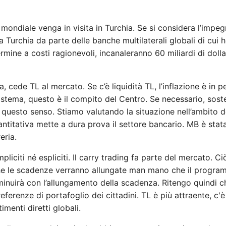
mondiale venga in visita in Turchia. Se si considera l’impeg
Turchia da parte delle banche multilaterali globali di cui 
rmine a costi ragionevoli, incanaleranno 60 miliardi di dollar
cede TL al mercato. Se c’è liquidità TL, l’inflazione è in pe
sistema, questo è il compito del Centro. Se necessario, sos
 questo senso. Stiamo valutando la situazione nell’ambito d
uantitativa mette a dura prova il settore bancario. MB è stat
eria.
iciti né espliciti. Il carry trading fa parte del mercato. Ci
he le scadenze verranno allungate man mano che il progr
 diminuirà con l’allungamento della scadenza. Ritengo quindi c
eferenze di portafoglio dei cittadini. TL è più attraente, c'è
imenti diretti globali.