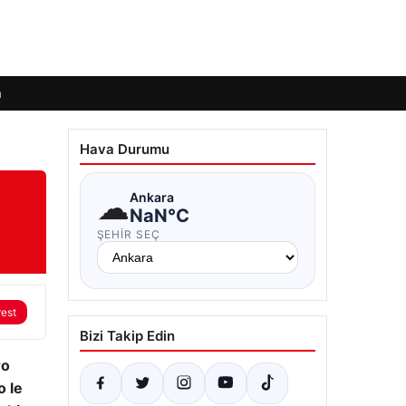
m
Hava Durumu
☁
Ankara
NaN°C
ŞEHIR SEÇ
rest
Bizi Takip Edin
ro
o le