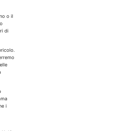
no o il
ho
i di
ricolo.
terremo
elle
a
ò
amma
he i