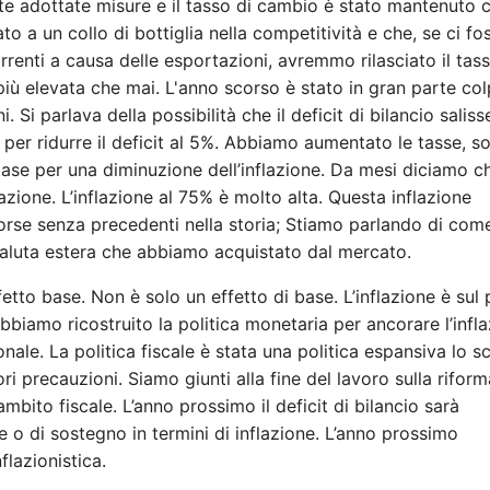
ate adottate misure e il tasso di cambio è stato mantenuto
a un collo di bottiglia nella competitività e che, se ci fo
rrenti a causa delle esportazioni, avremmo rilasciato il tass
iù elevata che mai. L'anno scorso è stato in gran parte col
 Si parlava della possibilità che il deficit di bilancio saliss
per ridurre il deficit al 5%. Abbiamo aumentato le tasse, s
 base per una diminuzione dell’inflazione. Da mesi diciamo c
lazione. L’inflazione al 75% è molto alta. Questa inflazione
risorse senza precedenti nella storia; Stiamo parlando di com
valuta estera che abbiamo acquistato dal mercato.
fetto base. Non è solo un effetto di base. L’inflazione è sul
biamo ricostruito la politica monetaria per ancorare l’infla
nale. La politica fiscale è stata una politica espansiva lo s
i precauzioni. Siamo giunti alla fine del lavoro sulla rifor
ambito fiscale. L’anno prossimo il deficit di bilancio sarà
e o di sostegno in termini di inflazione. L’anno prossimo
flazionistica.