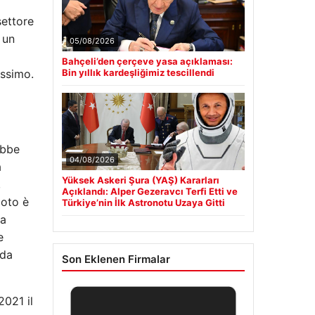
hayatı karardı
settore
Klasik Lezzetin En Özel Hali: Çölyak
■
Dostu Glütensiz Lahmacun Tarifi
 un
assimo.
Güncel
ebbe
a
05/08/2026
,
Bahçeli’den çerçeve yasa açıklaması:
Bin yıllık kardeşliğimiz tescillendi
moto è
ca
e
 da
04/08/2026
2021 il
Yüksek Askeri Şura (YAŞ) Kararları