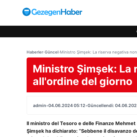
Haberler
›
Güncel
›
Ministro Şimşek: La riserva negativa non 
Ministro Şimşek: La 
all'ordine del giorno
admin
•
04.06.2024 05:12
•
Güncellendi: 04.06.202
Il ministro del Tesoro e delle Finanze Mehmet Ş
Şimşek ha dichiarato: “Sebbene il disavanzo de