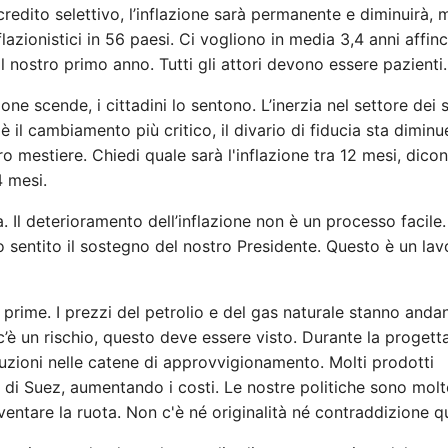
credito selettivo, l’inflazione sarà permanente e diminuirà, 
azionistici in 56 paesi. Ci vogliono in media 3,4 anni affin
al nostro primo anno. Tutti gli attori devono essere pazienti.
ione scende, i cittadini lo sentono. L’inerzia nel settore dei s
 il cambiamento più critico, il divario di fiducia sta dimin
ro mestiere. Chiedi quale sarà l'inflazione tra 12 mesi, dico
 mesi.
. Il deterioramento dell’inflazione non è un processo facile
sentito il sostegno del nostro Presidente. Questo è un lav
 prime. I prezzi del petrolio e del gas naturale stanno and
’è un rischio, questo deve essere visto. Durante la progett
zioni nelle catene di approvvigionamento. Molti prodotti
 di Suez, aumentando i costi. Le nostre politiche sono mol
ventare la ruota. Non c'è né originalità né contraddizione qu