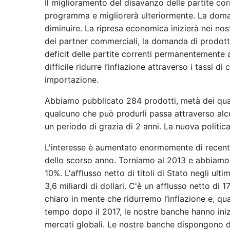
Il miglioramento del disavanzo delle partite co
programma e migliorerà ulteriormente. La doma
diminuire. La ripresa economica inizierà nei nos
dei partner commerciali, la domanda di prodott
deficit delle partite correnti permanentemente a
difficile ridurre l’inflazione attraverso i tassi 
importazione.
Abbiamo pubblicato 284 prodotti, metà dei qual
qualcuno che può produrli passa attraverso alcuni
un periodo di grazia di 2 anni. La nuova politic
L'interesse è aumentato enormemente di recente
dello scorso anno. Torniamo al 2013 e abbiamo v
10%. L'afflusso netto di titoli di Stato negli ultim
3,6 miliardi di dollari. C'è un afflusso netto di 1
chiaro in mente che ridurremo l’inflazione e, qua
tempo dopo il 2017, le nostre banche hanno inizi
mercati globali. Le nostre banche dispongono di in