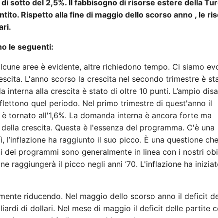
di sotto del 2,5%. Il fabbisogno di risorse estere della Tu
ito. Rispetto alla fine di maggio dello scorso anno , le ri
ari.
no le seguenti:
lcune aree è evidente, altre richiedono tempo. Ci siamo evo
scita. L'anno scorso la crescita nel secondo trimestre è st
a interna alla crescita è stato di oltre 10 punti. L’ampio di
riflettono quel periodo. Nel primo trimestre di quest'anno il
a è tornato all'1,6%. La domanda interna è ancora forte ma
 della crescita. Questa è l'essenza del programma. C'è una
, l’inflazione ha raggiunto il suo picco. È una questione ch
ni dei programmi sono generalmente in linea con i nostri obie
e raggiungerà il picco negli anni ’70. L'inflazione ha inizia
almente riducendo. Nel maggio dello scorso anno il deficit de
ardi di dollari. Nel mese di maggio il deficit delle partite c