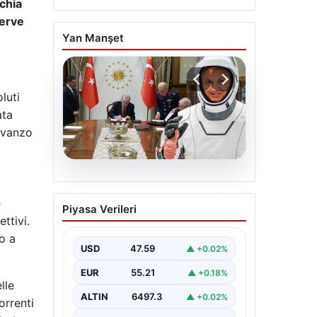
rchia
serve
Yan Manşet
luti
ata
savanzo
e
ttivi.
to a
lle
orrenti
04.08.2026