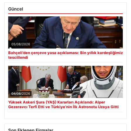
Güncel
05/08/2026
Bahçeli’den çerçeve yasa açıklaması: Bin yıllık kardeşliğimiz
tescillendi
04/08/2026
Yüksek Askeri Şura (YAŞ) Kararları Açıklandı: Alper
Gezeravcı Terfi Etti ve Türkiye’nin İlk Astronotu Uzaya Gitti
Son Eklenen Firmalar