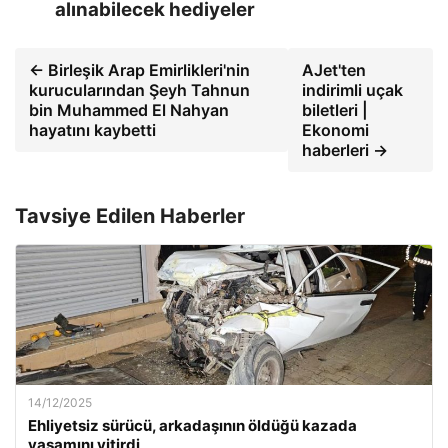
alınabilecek hediyeler
← Birleşik Arap Emirlikleri'nin
AJet'ten
kurucularından Şeyh Tahnun
indirimli uçak
bin Muhammed El Nahyan
biletleri |
hayatını kaybetti
Ekonomi
haberleri →
Tavsiye Edilen Haberler
14/12/2025
Ehliyetsiz sürücü, arkadaşının öldüğü kazada
yaşamını yitirdi