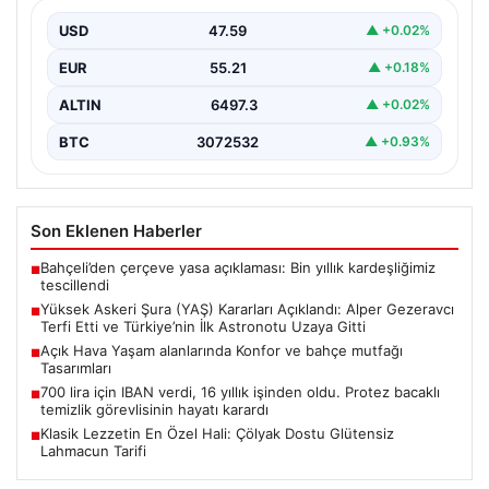
Günümüz dünyasında bahçe sosyal alanlar, villaların en
değerli alanlarından bir tanesi gelmiştir. Yeşille iç…
USD
47.59
▲ +0.02%
EUR
55.21
▲ +0.18%
ALTIN
6497.3
▲ +0.02%
BTC
3072532
▲ +0.93%
Son Eklenen Haberler
Bahçeli’den çerçeve yasa açıklaması: Bin yıllık kardeşliğimiz
■
tescillendi
Yüksek Askeri Şura (YAŞ) Kararları Açıklandı: Alper Gezeravcı
■
Terfi Etti ve Türkiye’nin İlk Astronotu Uzaya Gitti
Açık Hava Yaşam alanlarında Konfor ve bahçe mutfağı
■
Tasarımları
700 lira için IBAN verdi, 16 yıllık işinden oldu. Protez bacaklı
■
temizlik görevlisinin hayatı karardı
Klasik Lezzetin En Özel Hali: Çölyak Dostu Glütensiz
■
Lahmacun Tarifi