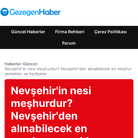
Güncel Haberler
Firma Rehberi
Çerez Politikası
Forum
Haberler
›
Güncel
›
Nevşehir'in nesi meşhurdur? Nevşehir'den alınabilecek en meşhur
yemekler ve hediyeler
Nevşehir'in nesi
meşhurdur?
Nevşehir'den
alınabilecek en