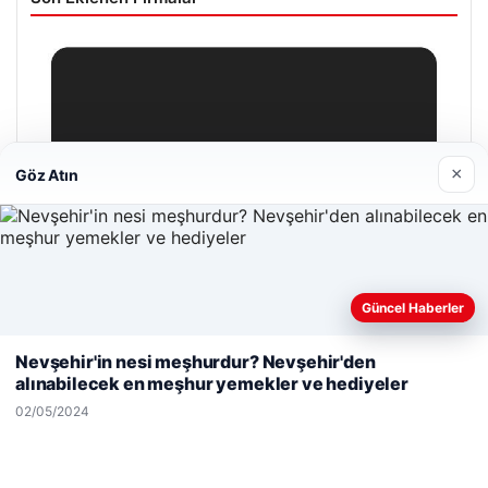
×
Göz Atın
Güncel Haberler
Web sitemizi nasıl kullandığınızı daha iyi anlayabilmek,
deneyiminizi kişiselleştirmek ve geliştirmek amacıyla çerezler
Nevşehir'in nesi meşhurdur? Nevşehir'den
kullanıyoruz.
Çerez Politikamız
alınabilecek en meşhur yemekler ve hediyeler
Reddet
Kabul Et
02/05/2024
Hastaş Beton