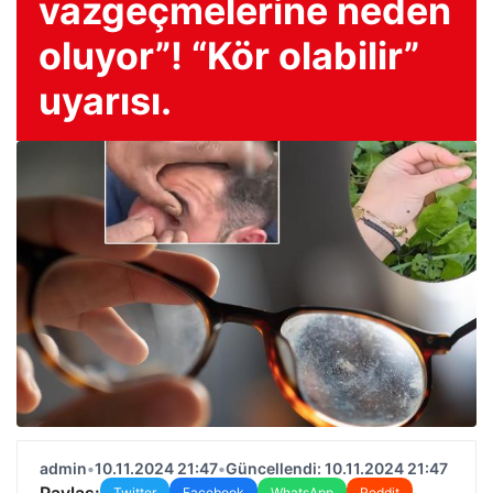
vazgeçmelerine neden
oluyor”! “Kör olabilir”
uyarısı.
admin
•
10.11.2024 21:47
•
Güncellendi: 10.11.2024 21:47
Paylaş:
Twitter
Facebook
WhatsApp
Reddit