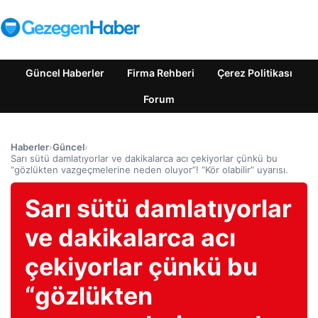
Güncel Haberler
Firma Rehberi
Çerez Politikası
Forum
Haberler
›
Güncel
›
Sarı sütü damlatıyorlar ve dakikalarca acı çekiyorlar çünkü bu
“gözlükten vazgeçmelerine neden oluyor”! “Kör olabilir” uyarısı.
Sarı sütü damlatıyorlar
ve dakikalarca acı
çekiyorlar çünkü bu
“gözlükten