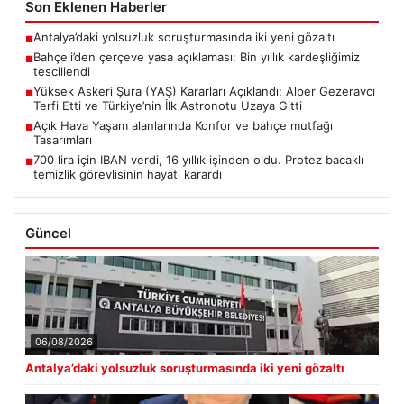
Son Eklenen Haberler
Antalya’daki yolsuzluk soruşturmasında iki yeni gözaltı
■
Bahçeli’den çerçeve yasa açıklaması: Bin yıllık kardeşliğimiz
■
tescillendi
Yüksek Askeri Şura (YAŞ) Kararları Açıklandı: Alper Gezeravcı
■
Terfi Etti ve Türkiye’nin İlk Astronotu Uzaya Gitti
Açık Hava Yaşam alanlarında Konfor ve bahçe mutfağı
■
Tasarımları
700 lira için IBAN verdi, 16 yıllık işinden oldu. Protez bacaklı
■
temizlik görevlisinin hayatı karardı
Güncel
06/08/2026
Antalya’daki yolsuzluk soruşturmasında iki yeni gözaltı