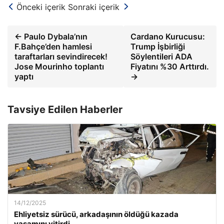
Önceki içerik
Sonraki içerik
← Paulo Dybala’nın
Cardano Kurucusu:
F.Bahçe’den hamlesi
Trump İşbirliği
taraftarları sevindirecek!
Söylentileri ADA
Jose Mourinho toplantı
Fiyatını %30 Arttırdı.
yaptı
→
Tavsiye Edilen Haberler
14/12/2025
Ehliyetsiz sürücü, arkadaşının öldüğü kazada
yaşamını yitirdi