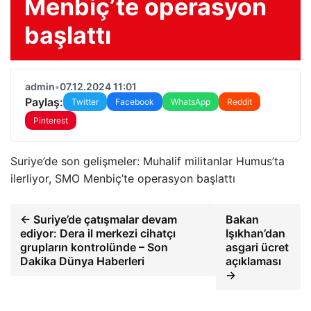
Menbiç’te operasyon
başlattı
admin
•
07.12.2024 11:01
Paylaş:
Twitter
Facebook
WhatsApp
Reddit
Pinterest
Suriye’de son gelişmeler: Muhalif militanlar Humus’ta
ilerliyor, SMO Menbiç’te operasyon başlattı
← Suriye’de çatışmalar devam
Bakan
ediyor: Dera il merkezi cihatçı
Işıkhan’dan
grupların kontrolünde – Son
asgari ücret
Dakika Dünya Haberleri
açıklaması
→