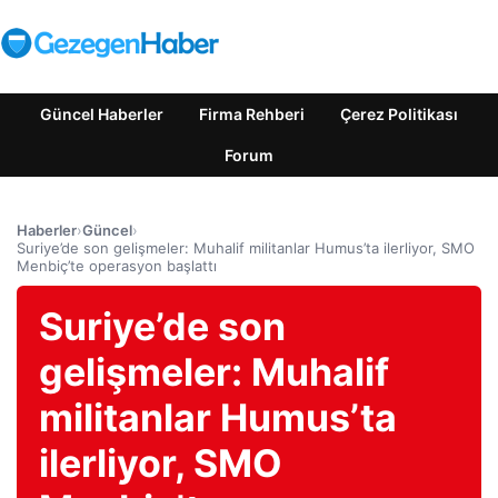
Güncel Haberler
Firma Rehberi
Çerez Politikası
Forum
Haberler
›
Güncel
›
Suriye’de son gelişmeler: Muhalif militanlar Humus’ta ilerliyor, SMO
Menbiç’te operasyon başlattı
Suriye’de son
gelişmeler: Muhalif
militanlar Humus’ta
ilerliyor, SMO