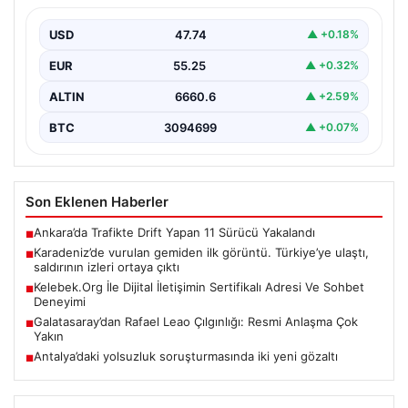
izleri ortaya çıktı
USD
47.74
▲ +0.18%
{ “title”: “Karadeniz’de vurulan gemiden ilk detaylar ve
ortaya çıkan izler”, “content”: “ Karadeniz…
EUR
55.25
▲ +0.32%
ALTIN
6660.6
▲ +2.59%
BTC
3094699
▲ +0.07%
Son Eklenen Haberler
Ankara’da Trafikte Drift Yapan 11 Sürücü Yakalandı
■
Karadeniz’de vurulan gemiden ilk görüntü. Türkiye’ye ulaştı,
■
saldırının izleri ortaya çıktı
Kelebek.Org İle Dijital İletişimin Sertifikalı Adresi Ve Sohbet
■
Deneyimi
Galatasaray’dan Rafael Leao Çılgınlığı: Resmi Anlaşma Çok
■
Yakın
Antalya’daki yolsuzluk soruşturmasında iki yeni gözaltı
■