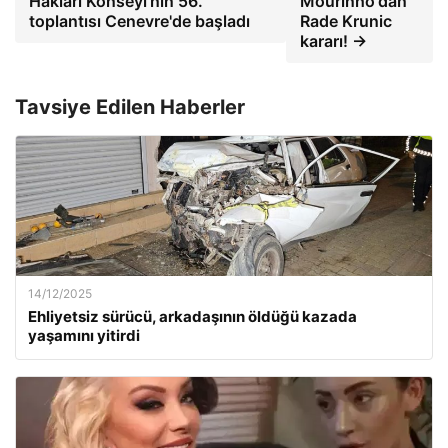
Hakları Konseyi'nin 56.
Mourinho'dan
toplantısı Cenevre'de başladı
Rade Krunic
kararı! →
Tavsiye Edilen Haberler
14/12/2025
Ehliyetsiz sürücü, arkadaşının öldüğü kazada
yaşamını yitirdi