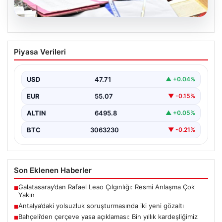
05.08.2026
Bahçeli’den çerçeve yasa açıklaması:
Piyasa Verileri
Bin yıllık kardeşliğimiz tescillendi
{“title”: “Bahçeli’den Çerçeve Yasa Açıklaması: Bin Yıllık
Kardeşliğimiz Resmen Tescillendi”, “content”: “ Milliyetçi
USD
47.71
▲ +0.04%
Hareket…
EUR
55.07
▼ -0.15%
ALTIN
6495.8
▲ +0.05%
BTC
3063230
▼ -0.21%
Son Eklenen Haberler
Galatasaray’dan Rafael Leao Çılgınlığı: Resmi Anlaşma Çok
■
Yakın
Antalya’daki yolsuzluk soruşturmasında iki yeni gözaltı
■
Bahçeli’den çerçeve yasa açıklaması: Bin yıllık kardeşliğimiz
■