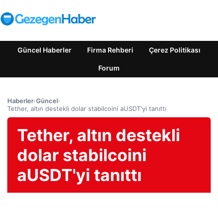
Güncel Haberler
Firma Rehberi
Çerez Politikası
Forum
Haberler
›
Güncel
›
Tether, altın destekli dolar stabilcoini aUSDT'yi tanıttı
Tether, altın destekli
dolar stabilcoini
aUSDT'yi tanıttı