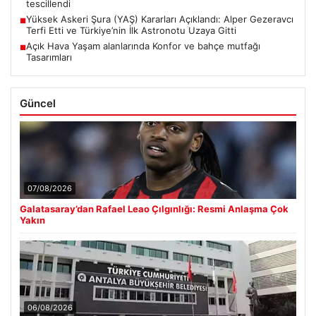
tescillendi
Yüksek Askeri Şura (YAŞ) Kararları Açıklandı: Alper Gezeravcı
■
Terfi Etti ve Türkiye’nin İlk Astronotu Uzaya Gitti
Açık Hava Yaşam alanlarında Konfor ve bahçe mutfağı
■
Tasarımları
Güncel
07/08/2026
Galatasaray’dan Rafael Leao Çılgınlığı: Resmi Anlaşma Çok
Yakın
06/08/2026