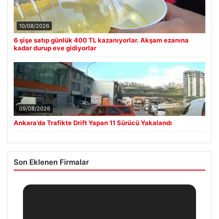
10/08/2026
6 şişe satıp günlük 400 TL kazanıyorlar. Akşam ezanına
kadar durup eve gidiyorlar
09/08/2026
Ankara’da Trafikte Drift Yapan 11 Sürücü Yakalandı
Son Eklenen Firmalar