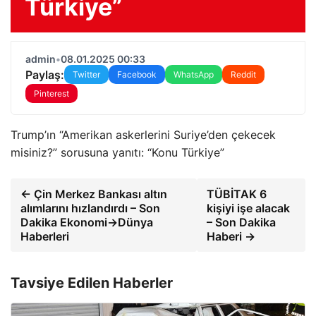
Türkiye”
admin
•
08.01.2025 00:33
Paylaş:
Twitter
Facebook
WhatsApp
Reddit
Pinterest
Trump’ın “Amerikan askerlerini Suriye’den çekecek
misiniz?” sorusuna yanıtı: “Konu Türkiye”
← Çin Merkez Bankası altın
TÜBİTAK 6
alımlarını hızlandırdı – Son
kişiyi işe alacak
Dakika Ekonomi->Dünya
– Son Dakika
Haberleri
Haberi →
Tavsiye Edilen Haberler