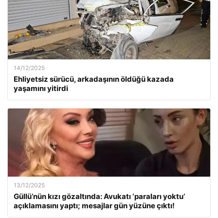
14/12/2025
Ehliyetsiz sürücü, arkadaşının öldüğü kazada
yaşamını yitirdi
13/12/2025
Güllü’nün kızı gözaltında: Avukatı ‘paraları yoktu’
açıklamasını yaptı; mesajlar gün yüzüne çıktı!