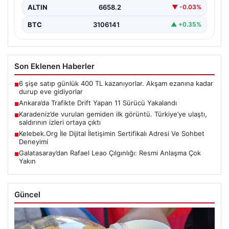
ALTIN
6658.2
▼ -0.03%
BTC
3106141
▲ +0.35%
Son Eklenen Haberler
6 şişe satıp günlük 400 TL kazanıyorlar. Akşam ezanına kadar
■
durup eve gidiyorlar
Ankara’da Trafikte Drift Yapan 11 Sürücü Yakalandı
■
Karadeniz’de vurulan gemiden ilk görüntü. Türkiye’ye ulaştı,
■
saldırının izleri ortaya çıktı
Kelebek.Org İle Dijital İletişimin Sertifikalı Adresi Ve Sohbet
■
Deneyimi
Galatasaray’dan Rafael Leao Çılgınlığı: Resmi Anlaşma Çok
■
Yakın
Güncel