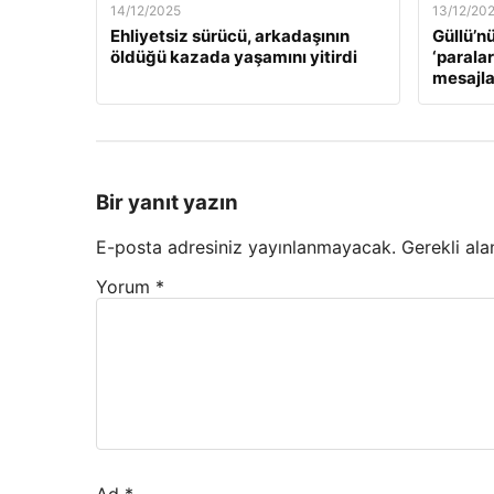
14/12/2025
13/12/20
Ehliyetsiz sürücü, arkadaşının
Güllü’n
öldüğü kazada yaşamını yitirdi
‘paralar
mesajla
Bir yanıt yazın
E-posta adresiniz yayınlanmayacak.
Gerekli ala
Yorum
*
Ad
*