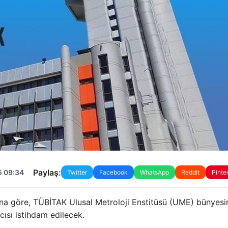
Paylaş:
5 09:34
Twitter
Facebook
WhatsApp
Reddit
Pinte
a göre, TÜBİTAK Ulusal Metroloji Enstitüsü (UME) bünyesi
sı istihdam edilecek.