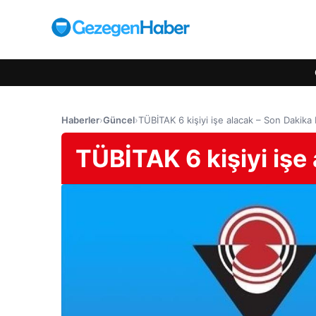
Haberler
›
Güncel
›
TÜBİTAK 6 kişiyi işe alacak – Son Dakika
TÜBİTAK 6 kişiyi işe