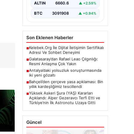
Resmen Tescillendi”, “content”: “
ALTIN
6660.6
▲ +2.59%
Milliyetçi Hareket…
BTC
3091908
▲ +0.94%
Son Eklenen Haberler
Kelebek.Org İle Dijital İletişimin Sertifikalı
■
Adresi Ve Sohbet Deneyimi
Galatasaray’dan Rafael Leao Çılgınlığı:
■
Resmi Anlaşma Çok Yakın
Antalya’daki yolsuzluk soruşturmasında
■
iki yeni gözaltı
Bahçeli’den çerçeve yasa açıklaması: Bin
■
yıllık kardeşliğimiz tescillendi
Yüksek Askeri Şura (YAŞ) Kararları
■
Açıklandı: Alper Gezeravcı Terfi Etti ve
Türkiye’nin İlk Astronotu Uzaya Gitti
Güncel