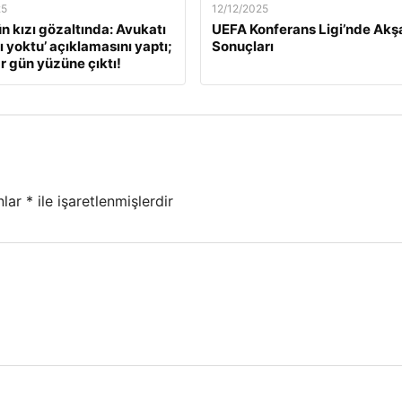
25
12/12/2025
ün kızı gözaltında: Avukatı
UEFA Konferans Ligi’nde Ak
ı yoktu’ açıklamasını yaptı;
Sonuçları
r gün yüzüne çıktı!
nlar
*
ile işaretlenmişlerdir