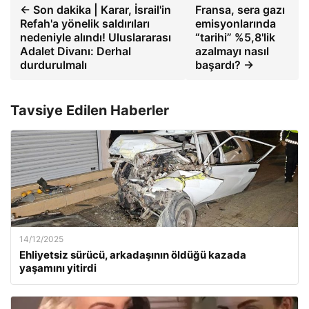
← Son dakika | Karar, İsrail'in
Fransa, sera gazı
Refah'a yönelik saldırıları
emisyonlarında
nedeniyle alındı! Uluslararası
“tarihi” %5,8'lik
Adalet Divanı: Derhal
azalmayı nasıl
durdurulmalı
başardı? →
Tavsiye Edilen Haberler
14/12/2025
Ehliyetsiz sürücü, arkadaşının öldüğü kazada
yaşamını yitirdi