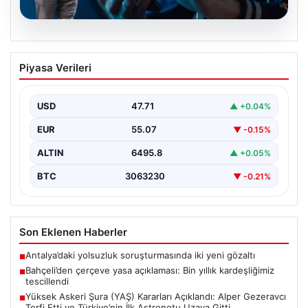
03.08.2026
700 lira için IBAN verdi, 16 yıllık işinden
Piyasa Verileri
oldu. Protez bacaklı temizlik
görevlisinin hayatı karardı
USD
47.71
▲ +0.04%
{“title”: “700 Lira Alacağı İçin IBAN Verdi, 16 Yıllık İşinden
Oldu: Protez Bacaklı Temizlik…
EUR
55.07
▼ -0.15%
ALTIN
6495.8
▲ +0.05%
BTC
3063230
▼ -0.21%
Son Eklenen Haberler
Antalya’daki yolsuzluk soruşturmasında iki yeni gözaltı
■
Bahçeli’den çerçeve yasa açıklaması: Bin yıllık kardeşliğimiz
■
tescillendi
Yüksek Askeri Şura (YAŞ) Kararları Açıklandı: Alper Gezeravcı
■
Terfi Etti ve Türkiye’nin İlk Astronotu Uzaya Gitti