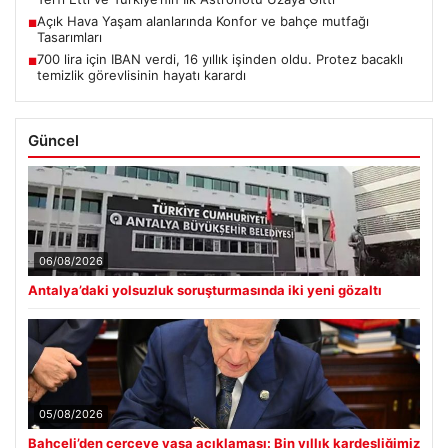
Açık Hava Yaşam alanlarında Konfor ve bahçe mutfağı
■
Tasarımları
700 lira için IBAN verdi, 16 yıllık işinden oldu. Protez bacaklı
■
temizlik görevlisinin hayatı karardı
Güncel
06/08/2026
Antalya’daki yolsuzluk soruşturmasında iki yeni gözaltı
05/08/2026
Bahçeli’den çerçeve yasa açıklaması: Bin yıllık kardeşliğimiz