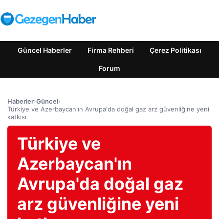
Güncel Haberler
Firma Rehberi
Çerez Politikası
Forum
Haberler
›
Güncel
›
Türkiye ve Azerbaycan'ın Avrupa'da doğal gaz arz güvenliğine yeni
katkısı
Türkiye ve
Azerbaycan'ın
Avrupa'da doğal gaz
arz güvenliğine yeni