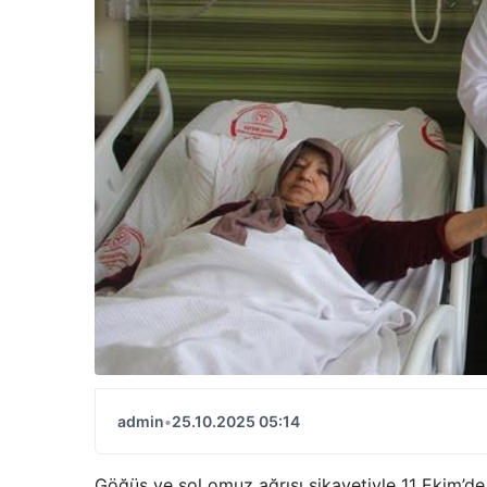
admin
•
25.10.2025 05:14
Göğüs ve sol omuz ağrısı şikayetiyle 11 Ekim’de