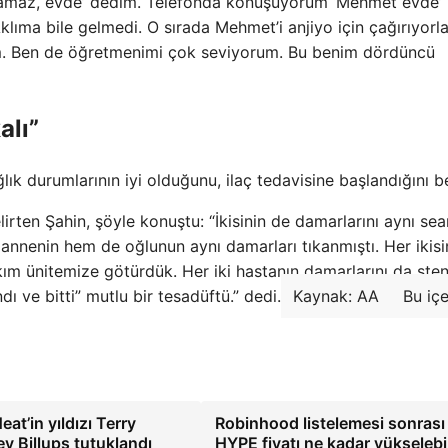
olamaz, evde’ dedim. Telefonda konuşuyorum ‘Mehmet evde’
lıma bile gelmedi. O sırada Mehmet’i anjiyo için çağırıyorla
 Ben de öğretmenimi çok seviyorum. Bu benim dördüncü
alı”
k durumlarının iyi olduğunu, ilaç tedavisine başlandığını bel
lirten Şahin, şöyle konuştu: “İkisinin de damarlarını aynı sea
 annenin hem de oğlunun aynı damarları tıkanmıştı. Her ikisi
kım ünitemize götürdük. Her iki hastanın damarlarını da sten
dı ve bitti” mutlu bir tesadüftü.” dedi.
Kaynak: AA
Bu içe
at’in yıldızı Terry
Robinhood listelemesi sonrası
y Billups tutuklandı
HYPE fiyatı ne kadar yükselebil