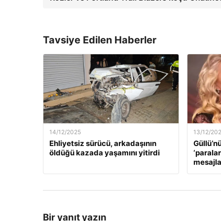
Tavsiye Edilen Haberler
14/12/2025
13/12/20
Ehliyetsiz sürücü, arkadaşının
Güllü’n
öldüğü kazada yaşamını yitirdi
‘paralar
mesajla
Bir yanıt yazın