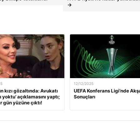
→
25
12/12/2025
ün kızı gözaltında: Avukatı
UEFA Konferans Ligi’nde Ak
ı yoktu’ açıklamasını yaptı;
Sonuçları
r gün yüzüne çıktı!