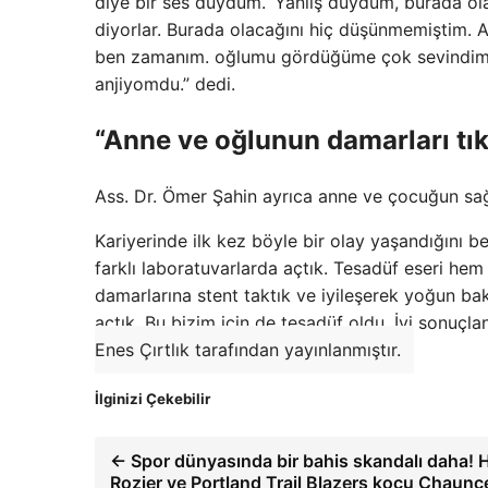
diye bir ses duydum. ‘Yanlış duydum, burada 
diyorlar. Burada olacağını hiç düşünmemiştim. Ak
ben zamanım. oğlumu gördüğüme çok sevindim.
anjiyomdu.” dedi.
“Anne ve oğlunun damarları tık
Ass. Dr. Ömer Şahin ayrıca anne ve çocuğun sağlı
Kariyerinde ilk kez böyle bir olay yaşandığını be
farklı laboratuvarlarda açtık. Tesadüf eseri hem
damarlarına stent taktık ve iyileşerek yoğun ba
açtık. Bu bizim için de tesadüf oldu. İyi sonuçlan
Enes Çırtlık tarafından yayınlanmıştır.
İlginizi Çekebilir
← Spor dünyasında bir bahis skandalı daha! He
Rozier ve Portland Trail Blazers koçu Chaunce