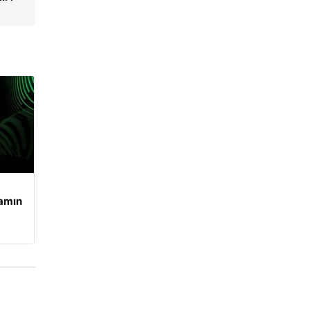
şamın