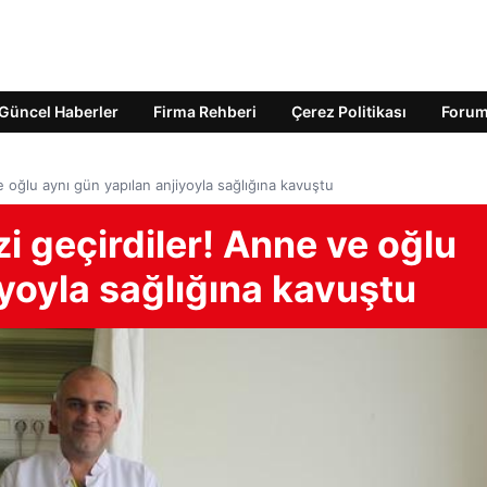
Güncel Haberler
Firma Rehberi
Çerez Politikası
Foru
ve oğlu aynı gün yapılan anjiyoyla sağlığına kavuştu
zi geçirdiler! Anne ve oğlu
iyoyla sağlığına kavuştu