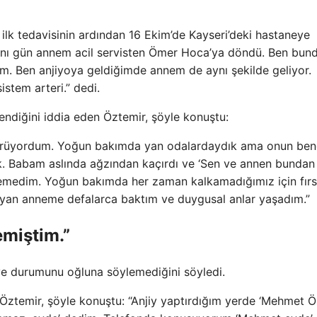
 ilk tedavisinin ardından 16 Ekim’de Kayseri’deki hastaneye
“Aynı gün annem acil servisten Ömer Hoca’ya döndü. Ben bun
m. Ben anjiyoya geldiğimde annem de aynı şekilde geliyor.
istem arteri.” dedi.
endiğini iddia eden Öztemir, şöyle konuştu:
görüyordum. Yoğun bakımda yan odalardaydık ama onun be
k. Babam aslında ağzından kaçırdı ve ‘Sen ve annen bundan
lemedim. Yoğun bakımda her zaman kalkamadığımız için fırs
yan anneme defalarca baktım ve duygusal anlar yaşadım.”
miştim.”
 ve durumunu oğluna söylemediğini söyledi.
Öztemir, şöyle konuştu: “Anjiy yaptırdığım yerde ‘Mehmet Ö