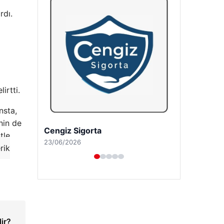
rdı.
irtti.
nsta,
nin de
Hastaş Beton
tle
26/05/2026
rik
ir?