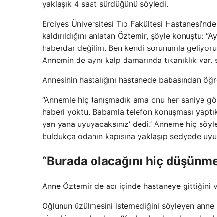
yaklaşık 4 saat sürdüğünü söyledi.
Erciyes Üniversitesi Tıp Fakültesi Hastanesi’nde
kaldırıldığını anlatan Öztemir, şöyle konuştu: 
haberdar değilim. Ben kendi sorunumla geliyoru
Annemin de aynı kalp damarında tıkanıklık var. s
Annesinin hastalığını hastanede babasından öğr
“Annemle hiç tanışmadık ama onu her saniye 
haberi yoktu. Babamla telefon konuşması yaptı
yan yana uyuyacaksınız’ dedi.’ Anneme hiç söy
buldukça odanın kapısına yaklaşıp sedyede uyu
“Burada olacağını hiç düşünme
Anne Öztemir de acı içinde hastaneye gittiğini
Oğlunun üzülmesini istemediğini söyleyen anne 