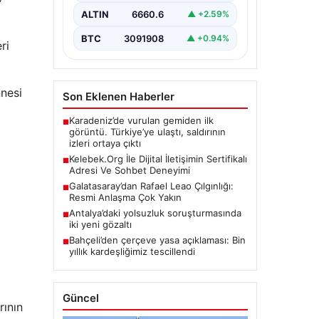
bir hassasiyet barındırmaktadır.
ALTIN
6660.6
▲ +2.59%
Güncel olarak…
BTC
3091908
▲ +0.94%
ri
nnesi
Son Eklenen Haberler
Karadeniz’de vurulan gemiden ilk
■
görüntü. Türkiye’ye ulaştı, saldırının
izleri ortaya çıktı
Kelebek.Org İle Dijital İletişimin Sertifikalı
■
Adresi Ve Sohbet Deneyimi
Galatasaray’dan Rafael Leao Çılgınlığı:
■
Resmi Anlaşma Çok Yakın
Antalya’daki yolsuzluk soruşturmasında
■
iki yeni gözaltı
Bahçeli’den çerçeve yasa açıklaması: Bin
■
yıllık kardeşliğimiz tescillendi
Güncel
rının