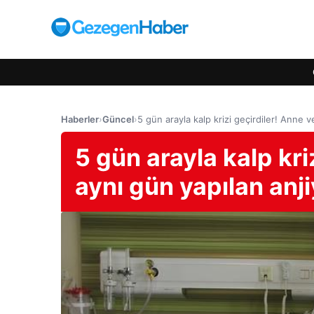
Haberler
›
Güncel
›
5 gün arayla kalp krizi geçirdiler! Anne 
5 gün arayla kalp kri
aynı gün yapılan anj