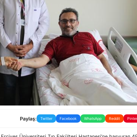
Paylaş:
Twitter
Facebook
WhatsApp
Reddit
Pinte
 Erciyes Üniversitesi Tıp Fakültesi Hastanesi’ne başvuran 4