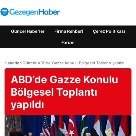
Güncel Haberler
Firma Rehberi
Çerez Politikası
Forum
Haberler
›
Güncel
›
ABD’de Gazze Konulu Bölgesel Toplantı yapıldı
ABD’de Gazze Konulu
Bölgesel Toplantı
yapıldı