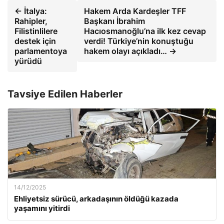
← İtalya:
Hakem Arda Kardeşler TFF
Rahipler,
Başkanı İbrahim
Filistinlilere
Hacıosmanoğlu’na ilk kez cevap
destek için
verdi! Türkiye’nin konuştuğu
parlamentoya
hakem olayı açıkladı… →
yürüdü
Tavsiye Edilen Haberler
14/12/2025
Ehliyetsiz sürücü, arkadaşının öldüğü kazada
yaşamını yitirdi