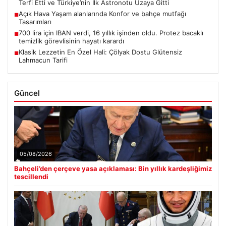
Terfi Etti ve Türkiye’nin İlk Astronotu Uzaya Gitti
Açık Hava Yaşam alanlarında Konfor ve bahçe mutfağı
■
Tasarımları
700 lira için IBAN verdi, 16 yıllık işinden oldu. Protez bacaklı
■
temizlik görevlisinin hayatı karardı
Klasik Lezzetin En Özel Hali: Çölyak Dostu Glütensiz
■
Lahmacun Tarifi
Güncel
05/08/2026
Bahçeli’den çerçeve yasa açıklaması: Bin yıllık kardeşliğimiz
tescillendi