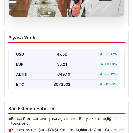
04.08.2026
Yüksek Askeri Şura (YAŞ) Kararları
Piyasa Verileri
Açıklandı: Alper Gezeravcı Terfi Etti ve
Türkiye’nin İlk Astronotu Uzaya Gitti
USD
47.59
▲ +0.02%
Türkiye’nin savunma ve askerî yapısında önemli dönüm
noktaları oluşturan Yüksek Askeri Şura (YAŞ) toplantısı,
EUR
55.21
▲ +0.18%
…
ALTIN
6497.3
▲ +0.02%
BTC
3072532
▲ +0.93%
Son Eklenen Haberler
Bahçeli’den çerçeve yasa açıklaması: Bin yıllık kardeşliğimiz
■
tescillendi
Yüksek Askeri Şura (YAŞ) Kararları Açıklandı: Alper Gezeravcı
■