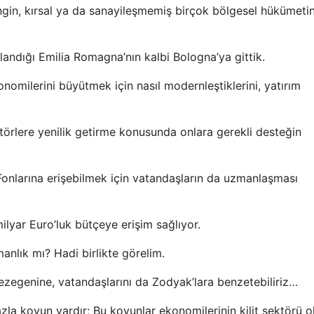
ngin, kırsal ya da sanayileşmemiş birçok bölgesel hükümeti
andığı Emilia Romagna’nın kalbi Bologna’ya gittik.
onomilerini büyütmek için nasıl modernleştiklerini, yatırım
ektörlere yenilik getirme konusunda onlara gerekli desteğin
onlarına erişebilmek için vatandaşların da uzmanlaşması
ilyar Euro’luk bütçeye erişim sağlıyor.
anlık mı? Hadi birlikte görelim.
zegenine, vatandaşlarını da Zodyak’lara benzetebiliriz…
 koyun vardır; Bu koyunlar ekonomilerinin kilit sektörü o