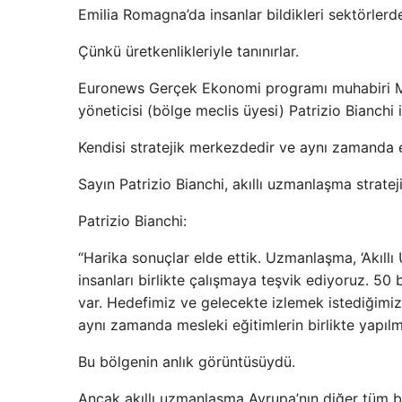
Emilia Romagna’da insanlar bildikleri sektörlerd
Çünkü üretkenlikleriyle tanınırlar.
Euronews Gerçek Ekonomi programı muhabiri Ma
yöneticisi (bölge meclis üyesi) Patrizio Bianchi i
Kendisi stratejik merkezdedir ve aynı zamanda 
Sayın Patrizio Bianchi, akıllı uzmanlaşma strate
Patrizio Bianchi:
“Harika sonuçlar elde ettik. Uzmanlaşma, ‘Akıll
insanları birlikte çalışmaya teşvik ediyoruz. 50
var. Hedefimiz ve gelecekte izlemek istediğimiz st
aynı zamanda mesleki eğitimlerin birlikte yapılma
Bu bölgenin anlık görüntüsüydü.
Ancak akıllı uzmanlaşma Avrupa’nın diğer tüm bö