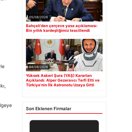
05/08/2026
Bahçeli’den çerçeve yasa açıklaması:
Bin yıllık kardeşliğimiz tescillendi
yle
04/08/2026
Yüksek Askeri Şura (YAŞ) Kararları
Açıklandı: Alper Gezeravcı Terfi Etti ve
Türkiye’nin İlk Astronotu Uzaya Gitti
kı,
ölgeye
Son Eklenen Firmalar