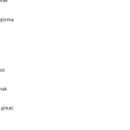
erek
aştırma
ruz
anak
şirket