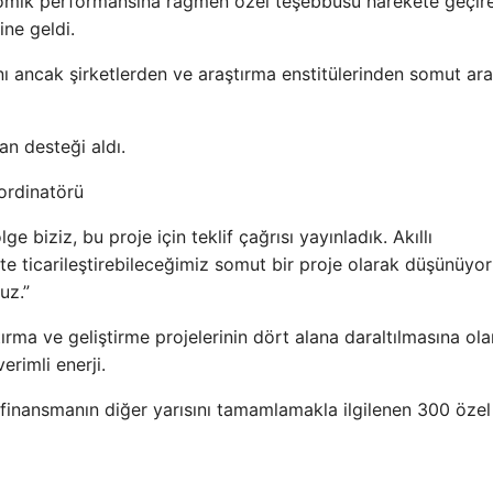
omik performansına rağmen özel teşebbüsü harekete geçir
ine geldi.
nı ancak şirketlerden ve araştırma enstitülerinden somut ar
an desteği aldı.
oordinatörü
 biziz, bu proje için teklif çağrısı yayınladık. Akıllı
te ticarileştirebileceğimiz somut bir proje olarak düşünüyo
uz.”
rma ve geliştirme projelerinin dört alana daraltılmasına ol
verimli enerji.
 finansmanın diğer yarısını tamamlamakla ilgilenen 300 özel 