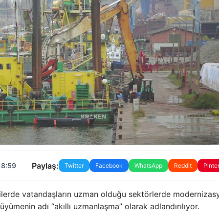
Paylaş:
18:59
Twitter
Facebook
WhatsApp
Reddit
Pinte
erde vatandaşların uzman olduğu sektörlerde modernizas
yümenin adı “akıllı uzmanlaşma” olarak adlandırılıyor.