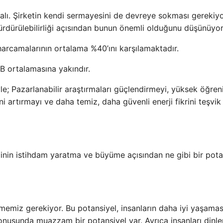
ı. Şirketin kendi sermayesini de devreye sokması gerekiyo
sürdürülebilirliği açısından bunun önemli olduğunu düşünüyo
harcamalarının ortalama %40’ını karşılamaktadır.
 ortalamasına yakındır.
yle; Pazarlanabilir araştırmaları güçlendirmeyi, yüksek öğren
ini artırmayı ve daha temiz, daha güvenli enerji fikrini teşvik
tejinin istihdam yaratma ve büyüme açısından ne gibi bir pota
memiz gerekiyor. Bu potansiyel, insanların daha iyi yaşaması
konusunda muazzam bir potansiyel var. Ayrıca insanları dinl