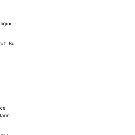
ığını
ruz. Bu
ece
ların