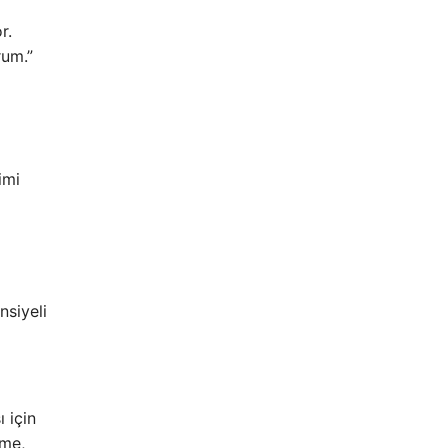
r.
rum.”
imi
nsiyeli
 için
eme,