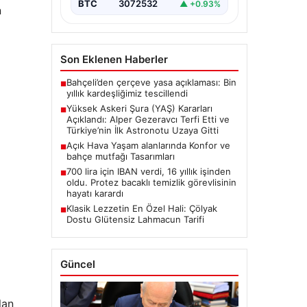
BTC
3072532
▲ +0.93%
oluşturan Yüksek Askeri Şura
n
(YAŞ) toplantısı,…
Son Eklenen Haberler
Bahçeli’den çerçeve yasa açıklaması: Bin
■
yıllık kardeşliğimiz tescillendi
Yüksek Askeri Şura (YAŞ) Kararları
■
Açıklandı: Alper Gezeravcı Terfi Etti ve
Türkiye’nin İlk Astronotu Uzaya Gitti
Açık Hava Yaşam alanlarında Konfor ve
■
bahçe mutfağı Tasarımları
700 lira için IBAN verdi, 16 yıllık işinden
■
oldu. Protez bacaklı temizlik görevlisinin
hayatı karardı
Klasik Lezzetin En Özel Hali: Çölyak
■
Dostu Glütensiz Lahmacun Tarifi
Güncel
lan