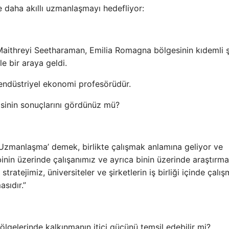
e daha akıllı uzmanlaşmayı hedefliyor:
ithreyi Seetharaman, Emilia Romagna bölgesinin kıdemli ş
le bir araya geldi.
endüstriyel ekonomi profesörüdür.
jisinin sonuçlarını gördünüz mü?
ı Uzmanlaşma’ demek, birlikte çalışmak anlamına geliyor ve
 binin üzerinde çalışanımız ve ayrıca binin üzerinde araştırm
ratejimiz, üniversiteler ve şirketlerin iş birliği içinde çalış
sıdır.”
lgelerinde kalkınmanın itici gücünü temsil edebilir mi?