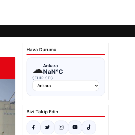
m
Hava Durumu
☁
Ankara
NaN°C
ŞEHIR SEÇ
Bizi Takip Edin