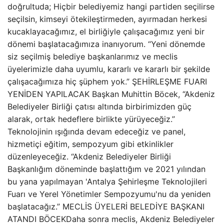
doğrultuda; Hiçbir belediyemiz hangi partiden seçilirse
seçilsin, kimseyi ötekileştirmeden, ayırmadan herkesi
kucaklayacağımız, el birliğiyle çalışacağımız yeni bir
dönemi başlatacağımıza inanıyorum. “Yeni dönemde
siz seçilmiş belediye başkanlarımız ve meclis
üyelerimizle daha uyumlu, kararlı ve kararlı bir şekilde
çalışacağımıza hiç şüphem yok.” ŞEHİRLEŞME FUARI
YENİDEN YAPILACAK Başkan Muhittin Böcek, “Akdeniz
Belediyeler Birliği çatısı altında birbirimizden güç
alarak, ortak hedeflere birlikte yürüyeceğiz.”
Teknolojinin ışığında devam edeceğiz ve panel,
hizmetiçi eğitim, sempozyum gibi etkinlikler
düzenleyeceğiz. “Akdeniz Belediyeler Birliği
Başkanlığım döneminde başlattığım ve 2021 yılından
bu yana yapılmayan 'Antalya Şehirleşme Teknolojileri
Fuarı ve Yerel Yönetimler Sempozyumu'nu da yeniden
başlatacağız.” MECLİS ÜYELERİ BELEDİYE BAŞKANI
ATANDI BÖCEKDaha sonra meclis, Akdeniz Belediyeler