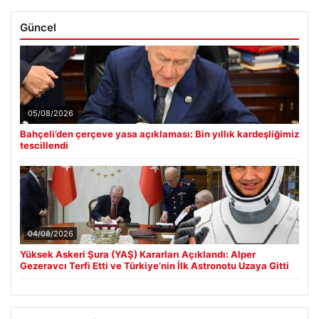
Güncel
05/08/2026
Bahçeli’den çerçeve yasa açıklaması: Bin yıllık kardeşliğimiz
tescillendi
04/08/2026
Yüksek Askeri Şura (YAŞ) Kararları Açıklandı: Alper
Gezeravcı Terfi Etti ve Türkiye’nin İlk Astronotu Uzaya Gitti