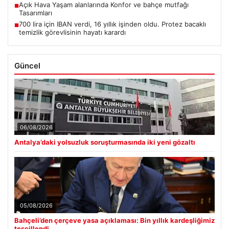
Açık Hava Yaşam alanlarında Konfor ve bahçe mutfağı
■
Tasarımları
700 lira için IBAN verdi, 16 yıllık işinden oldu. Protez bacaklı
■
temizlik görevlisinin hayatı karardı
Güncel
06/08/2026
Antalya’daki yolsuzluk soruşturmasında iki yeni gözaltı
05/08/2026
Bahçeli’den çerçeve yasa açıklaması: Bin yıllık kardeşliğimiz
tescillendi