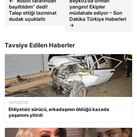
← “Robot tarafından
Beykoz’da orman
bayıltıldım” dedi!
yangını! Ekipler
Talep ettiği tazminat
müdahale ediyor – Son
dudak uçuklattı
Dakika Türkiye Haberleri
→
Tavsiye Edilen Haberler
14/12/2025
Ehliyetsiz sürücü, arkadaşının öldüğü kazada
yaşamını yitirdi