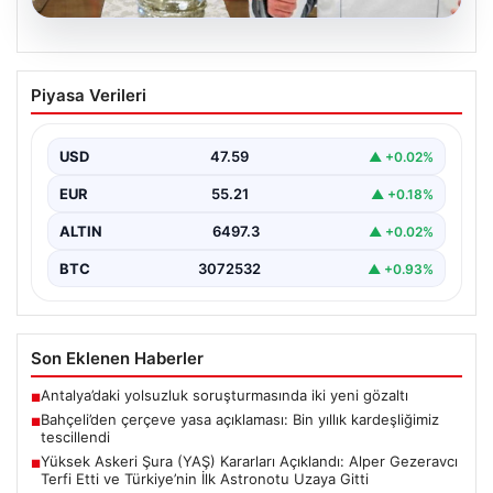
04.08.2026
Yüksek Askeri Şura (YAŞ) Kararları
Piyasa Verileri
Açıklandı: Alper Gezeravcı Terfi Etti ve
Türkiye’nin İlk Astronotu Uzaya Gitti
USD
47.59
▲ +0.02%
Türkiye’nin savunma ve askerî yapısında önemli dönüm
noktaları oluşturan Yüksek Askeri Şura (YAŞ) toplantısı,
EUR
55.21
▲ +0.18%
…
ALTIN
6497.3
▲ +0.02%
BTC
3072532
▲ +0.93%
Son Eklenen Haberler
Antalya’daki yolsuzluk soruşturmasında iki yeni gözaltı
■
Bahçeli’den çerçeve yasa açıklaması: Bin yıllık kardeşliğimiz
■
tescillendi
Yüksek Askeri Şura (YAŞ) Kararları Açıklandı: Alper Gezeravcı
■
Terfi Etti ve Türkiye’nin İlk Astronotu Uzaya Gitti