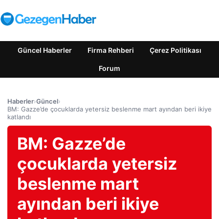
Güncel Haberler
Firma Rehberi
Çerez Politikası
Forum
Haberler
›
Güncel
›
BM: Gazze’de çocuklarda yetersiz beslenme mart ayından beri ikiye
katlandı
BM: Gazze’de
çocuklarda yetersiz
beslenme mart
ayından beri ikiye