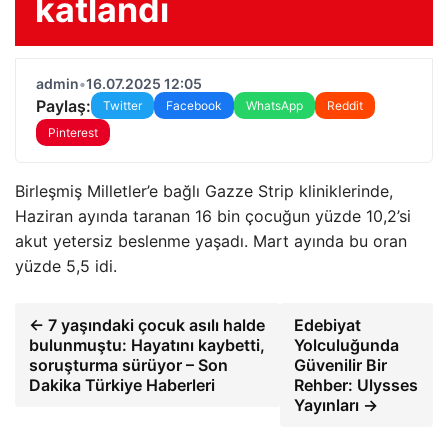
katlandı
admin
•
16.07.2025 12:05
Paylaş:
Twitter
Facebook
WhatsApp
Reddit
Pinterest
Birleşmiş Milletler’e bağlı Gazze Strip kliniklerinde,
Haziran ayında taranan 16 bin çocuğun yüzde 10,2’si
akut yetersiz beslenme yaşadı. Mart ayında bu oran
yüzde 5,5 idi.
← 7 yaşındaki çocuk asılı halde
Edebiyat
bulunmuştu: Hayatını kaybetti,
Yolculuğunda
soruşturma sürüyor – Son
Güvenilir Bir
Dakika Türkiye Haberleri
Rehber: Ulysses
Yayınları →