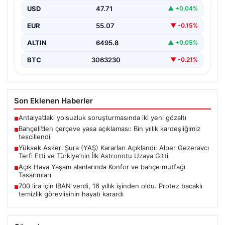
USD
47.71
▲ +0.04%
Türkiye’nin savunma ve askerî yapısında önemli dönüm
noktaları oluşturan Yüksek Askeri Şura (YAŞ) toplantısı,
EUR
55.07
▼ -0.15%
…
ALTIN
6495.8
▲ +0.05%
BTC
3063230
▼ -0.21%
Son Eklenen Haberler
Antalya’daki yolsuzluk soruşturmasında iki yeni gözaltı
■
Bahçeli’den çerçeve yasa açıklaması: Bin yıllık kardeşliğimiz
■
tescillendi
Yüksek Askeri Şura (YAŞ) Kararları Açıklandı: Alper Gezeravcı
■
Terfi Etti ve Türkiye’nin İlk Astronotu Uzaya Gitti
Açık Hava Yaşam alanlarında Konfor ve bahçe mutfağı
■
Tasarımları
700 lira için IBAN verdi, 16 yıllık işinden oldu. Protez bacaklı
■
temizlik görevlisinin hayatı karardı