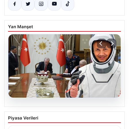
Yan Manşet
04.08.2026
Yüksek Askeri Şura (YAŞ) Kararları
Piyasa Verileri
Açıklandı: Alper Gezeravcı Terfi Etti ve
Türkiye’nin İlk Astronotu Uzaya Gitti