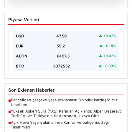
04.08.2026
Açık Hava Yaşam alanlarında Konfor ve
Piyasa Verileri
bahçe mutfağı Tasarımları
Günümüz dünyasında bahçe sosyal alanlar, villaların en
değerli alanlarından bir tanesi gelmiştir. Yeşille iç…
USD
47.59
▲ +0.02%
EUR
55.21
▲ +0.18%
ALTIN
6497.3
▲ +0.02%
BTC
3072532
▲ +0.93%
Son Eklenen Haberler
Bahçeli’den çerçeve yasa açıklaması: Bin yıllık kardeşliğimiz
■
tescillendi
Yüksek Askeri Şura (YAŞ) Kararları Açıklandı: Alper Gezeravcı
■
Terfi Etti ve Türkiye’nin İlk Astronotu Uzaya Gitti
Açık Hava Yaşam alanlarında Konfor ve bahçe mutfağı
■
Tasarımları