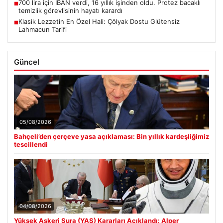
700 lira için IBAN verdi, 16 yıllık işinden oldu. Protez bacaklı
■
temizlik görevlisinin hayatı karardı
Klasik Lezzetin En Özel Hali: Çölyak Dostu Glütensiz
■
Lahmacun Tarifi
Güncel
05/08/2026
Bahçeli’den çerçeve yasa açıklaması: Bin yıllık kardeşliğimiz
tescillendi
04/08/2026
Yüksek Askeri Şura (YAŞ) Kararları Açıklandı: Alper