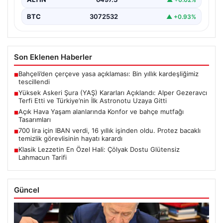
BTC
3072532
▲ +0.93%
Son Eklenen Haberler
Bahçeli’den çerçeve yasa açıklaması: Bin yıllık kardeşliğimiz
■
tescillendi
Yüksek Askeri Şura (YAŞ) Kararları Açıklandı: Alper Gezeravcı
■
Terfi Etti ve Türkiye’nin İlk Astronotu Uzaya Gitti
Açık Hava Yaşam alanlarında Konfor ve bahçe mutfağı
■
Tasarımları
700 lira için IBAN verdi, 16 yıllık işinden oldu. Protez bacaklı
■
temizlik görevlisinin hayatı karardı
Klasik Lezzetin En Özel Hali: Çölyak Dostu Glütensiz
■
Lahmacun Tarifi
Güncel