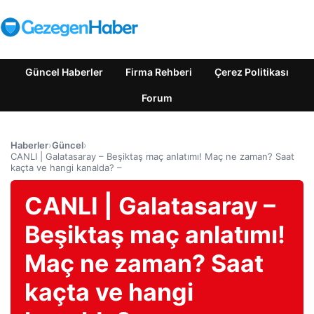
Güncel Haberler
Firma Rehberi
Çerez Politikası
Forum
Haberler
›
Güncel
›
CANLI | Galatasaray – Beşiktaş maç anlatımı! Maç ne zaman? Saat
kaçta ve hangi kanalda? –
CANLI | Galatasaray –
Beşiktaş maç anlatımı!
Maç ne zaman? Saat
kaçta ve hangi