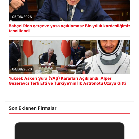
05/08/2026
Bahçeli’den çerçeve yasa açıklaması: Bin yıllık kardeşliğimiz
tescillendi
04/08/2026
Yüksek Askeri Şura (YAŞ) Kararları Açıklandı: Alper
Gezeravcı Terfi Etti ve Türkiye’nin İlk Astronotu Uzaya Gitti
Son Eklenen Firmalar