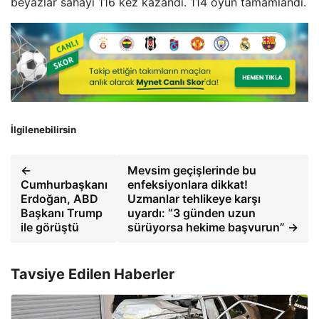
beyazlar sahayı 116 kez kazandı. 114 oyun tamamlandı.
İlgilenebilirsin
←
Mevsim geçişlerinde bu
Cumhurbaşkanı
enfeksiyonlara dikkat!
Erdoğan, ABD
Uzmanlar tehlikeye karşı
Başkanı Trump
uyardı: “3 günden uzun
ile görüştü
sürüyorsa hekime başvurun” →
Tavsiye Edilen Haberler