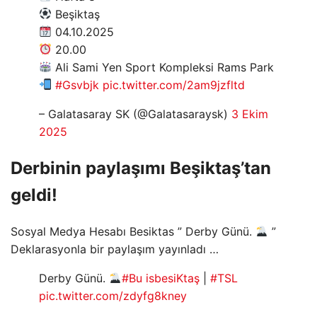
Beşiktaş
04.10.2025
20.00
Ali Sami Yen Sport Kompleksi Rams Park
#Gsvbjk
pic.twitter.com/2am9jzfltd
– Galatasaray SK (@Galatasaraysk)
3 Ekim
2025
Derbinin paylaşımı Beşiktaş’tan
geldi!
Sosyal Medya Hesabı Besiktas ” Derby Günü.
”
Deklarasyonla bir paylaşım yayınladı …
Derby Günü.
#Bu isbesiKtaş
|
#TSL
pic.twitter.com/zdyfg8kney