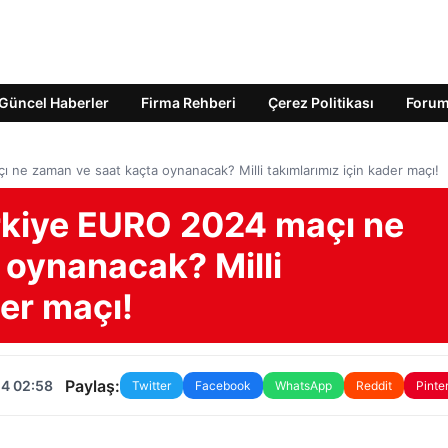
Güncel Haberler
Firma Rehberi
Çerez Politikası
Foru
ne zaman ve saat kaçta oynanacak? Milli takımlarımız için kader maçı!
rkiye EURO 2024 maçı ne
 oynanacak? Milli
der maçı!
Paylaş:
24 02:58
Twitter
Facebook
WhatsApp
Reddit
Pinte