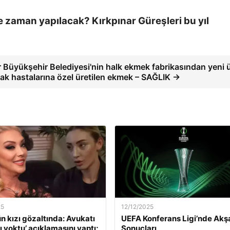
e zaman yapılacak? Kırkpınar Güreşleri bu yıl
r Büyükşehir Belediyesi'nin halk ekmek fabrikasından yeni 
ak hastalarına özel üretilen ekmek – SAĞLIK →
25
12/12/2025
ün kızı gözaltında: Avukatı
UEFA Konferans Ligi’nde Ak
ı yoktu’ açıklamasını yaptı;
Sonuçları