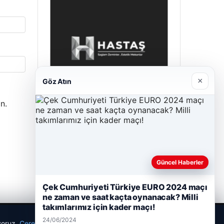
×
Göz Atın
n.
Hastaş Beton
26/05/2026
Güncel Haberler
Çek Cumhuriyeti Türkiye EURO 2024 maçı
ne zaman ve saat kaçta oynanacak? Milli
takımlarımız için kader maçı!
24/06/2024
ıyoruz.
Çerez Politikamız
Reddet
Kabul Et