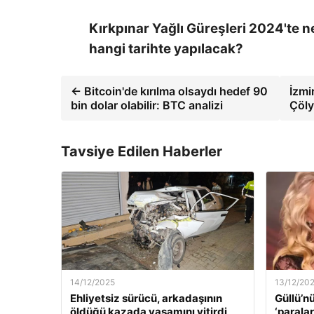
Kırkpınar Yağlı Güreşleri 2024'te n
hangi tarihte yapılacak?
← Bitcoin'de kırılma olsaydı hedef 90
İzmi
bin dolar olabilir: BTC analizi
Çöly
Tavsiye Edilen Haberler
14/12/2025
13/12/20
Ehliyetsiz sürücü, arkadaşının
Güllü’n
öldüğü kazada yaşamını yitirdi
‘paralar