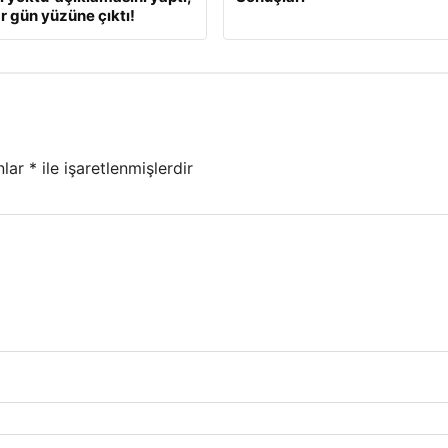
r gün yüzüne çıktı!
nlar
*
ile işaretlenmişlerdir