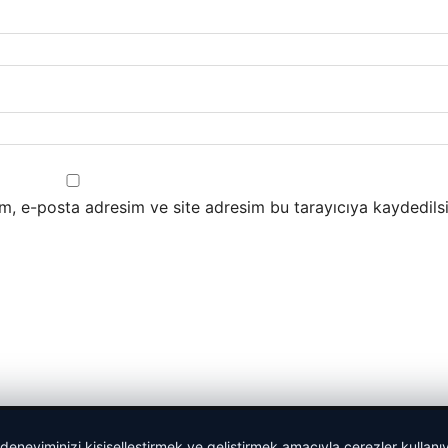
m, e-posta adresim ve site adresim bu tarayıcıya kaydedilsi
 deneyiminizi kişiselleştirmek ve geliştirmek amacıyla çerezler kullan