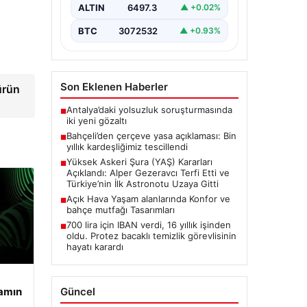
Resmen Tescillendi”, “content”: “
ALTIN
6497.3
▲ +0.02%
Milliyetçi Hareket…
BTC
3072532
▲ +0.93%
Son Eklenen Haberler
ürün
Antalya’daki yolsuzluk soruşturmasında
■
iki yeni gözaltı
Bahçeli’den çerçeve yasa açıklaması: Bin
■
yıllık kardeşliğimiz tescillendi
Yüksek Askeri Şura (YAŞ) Kararları
■
Açıklandı: Alper Gezeravcı Terfi Etti ve
Türkiye’nin İlk Astronotu Uzaya Gitti
Açık Hava Yaşam alanlarında Konfor ve
■
bahçe mutfağı Tasarımları
700 lira için IBAN verdi, 16 yıllık işinden
■
oldu. Protez bacaklı temizlik görevlisinin
hayatı karardı
Güncel
şamın