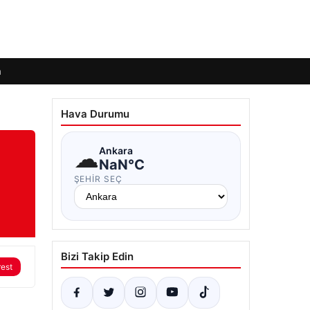
m
Hava Durumu
☁
Ankara
NaN°C
ŞEHIR SEÇ
Bizi Takip Edin
rest