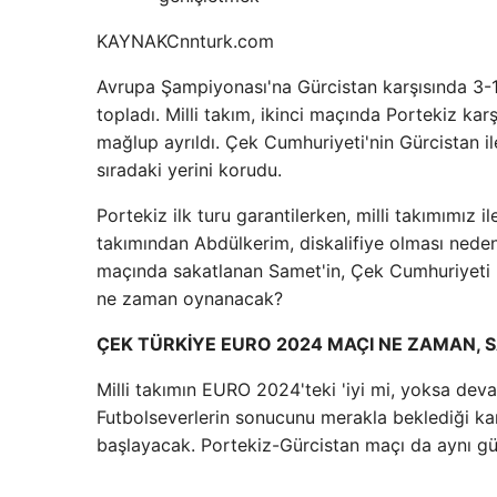
KAYNAK
Cnnturk.com
Avrupa Şampiyonası'na Gürcistan karşısında 3-1'
topladı. Milli takım, ikinci maçında Portekiz k
mağlup ayrıldı. Çek Cumhuriyeti'nin Gürcistan il
sıradaki yerini korudu.
Portekiz ilk turu garantilerken, milli takımımız i
takımından Abdülkerim, diskalifiye olması ned
maçında sakatlanan Samet'in, Çek Cumhuriyeti
ne zaman oynanacak?
ÇEK TÜRKİYE EURO 2024 MAÇI NE ZAMAN, 
Milli takımın EURO 2024'teki 'iyi mi, yoksa dev
Futbolseverlerin sonucunu merakla beklediği k
başlayacak. Portekiz-Gürcistan maçı da aynı g