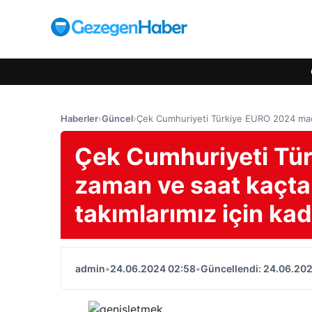
Haberler
›
Güncel
›
Çek Cumhuriyeti Türkiye EURO 2024 maçı 
Çek Cumhuriyeti Tü
zaman ve saat kaçta
takımlarımız için ka
admin
•
24.06.2024 02:58
•
Güncellendi: 24.06.20