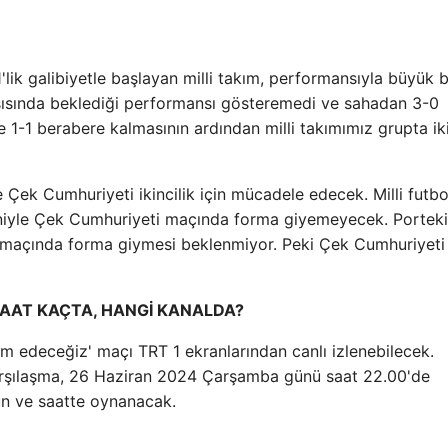
lik galibiyetle başlayan milli takım, performansıyla büyük 
arşısında beklediği performansı gösteremedi ve sahadan 3-0
e 1-1 berabere kalmasının ardından milli takımımız grupta ik
le Çek Cumhuriyeti ikincilik için mücadele edecek. Milli futbo
eniyle Çek Cumhuriyeti maçında forma giyemeyecek. Portek
 maçında forma giymesi beklenmiyor. Peki Çek Cumhuriyeti
SAAT KAÇTA, HANGİ KANALDA?
am edeceğiz' maçı TRT 1 ekranlarından canlı izlenebilecek.
arşılaşma, 26 Haziran 2024 Çarşamba günü saat 22.00'de
ün ve saatte oynanacak.