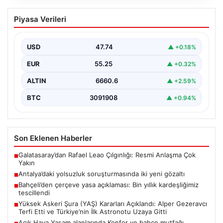
Antalya’daki yolsuzluk soruşturmasında
Piyasa Verileri
iki yeni gözaltı
USD
47.74
▲ +0.18%
EUR
55.25
▲ +0.32%
ALTIN
6660.6
▲ +2.59%
BTC
3091908
▲ +0.94%
Son Eklenen Haberler
Galatasaray’dan Rafael Leao Çılgınlığı: Resmi Anlaşma Çok
■
Yakın
Antalya’daki yolsuzluk soruşturmasında iki yeni gözaltı
■
Bahçeli’den çerçeve yasa açıklaması: Bin yıllık kardeşliğimiz
■
tescillendi
Yüksek Askeri Şura (YAŞ) Kararları Açıklandı: Alper Gezeravcı
■
Terfi Etti ve Türkiye’nin İlk Astronotu Uzaya Gitti
Açık Hava Yaşam alanlarında Konfor ve bahçe mutfağı