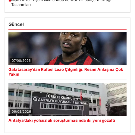
■
Tasarımları
Güncel
07/08/2026
Galatasaray’dan Rafael Leao Çılgınlığı: Resmi Anlaşma Çok
Yakın
06/08/2026
Antalya’daki yolsuzluk soruşturmasında iki yeni gözaltı