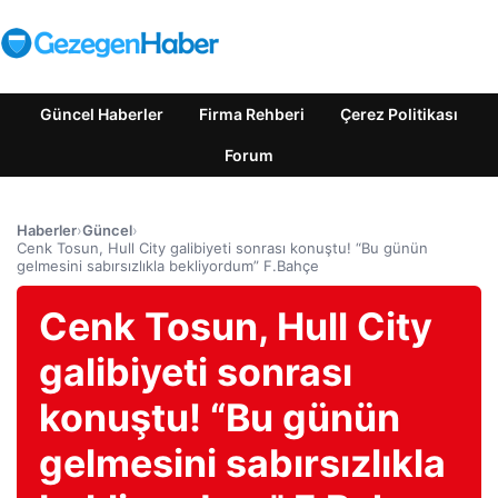
Güncel Haberler
Firma Rehberi
Çerez Politikası
Forum
Haberler
›
Güncel
›
Cenk Tosun, Hull City galibiyeti sonrası konuştu! “Bu günün
gelmesini sabırsızlıkla bekliyordum” F.Bahçe
Cenk Tosun, Hull City
galibiyeti sonrası
konuştu! “Bu günün
gelmesini sabırsızlıkla