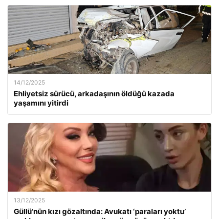
14/12/2025
Ehliyetsiz sürücü, arkadaşının öldüğü kazada
yaşamını yitirdi
13/12/2025
Güllü’nün kızı gözaltında: Avukatı ‘paraları yoktu’