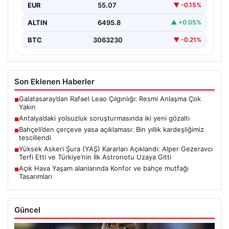
EUR
55.07
▼ -0.15%
ALTIN
6495.8
▲ +0.05%
BTC
3063230
▼ -0.21%
Son Eklenen Haberler
Galatasaray’dan Rafael Leao Çılgınlığı: Resmi Anlaşma Çok
■
Yakın
Antalya’daki yolsuzluk soruşturmasında iki yeni gözaltı
■
Bahçeli’den çerçeve yasa açıklaması: Bin yıllık kardeşliğimiz
■
tescillendi
Yüksek Askeri Şura (YAŞ) Kararları Açıklandı: Alper Gezeravcı
■
Terfi Etti ve Türkiye’nin İlk Astronotu Uzaya Gitti
Açık Hava Yaşam alanlarında Konfor ve bahçe mutfağı
■
Tasarımları
Güncel