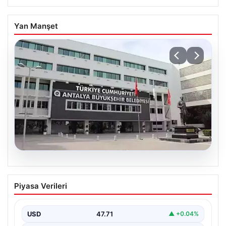
Yan Manşet
06.08.2026
Antalya’daki yolsuzluk soruşturmasında
Piyasa Verileri
iki yeni gözaltı
USD
47.71
▲ +0.04%