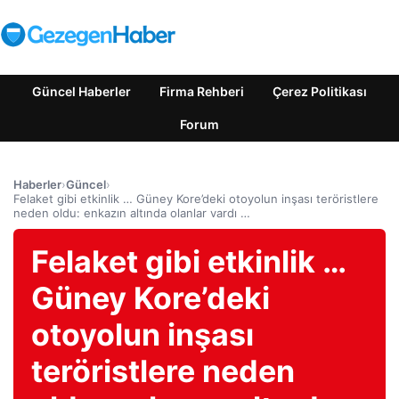
Güncel Haberler
Firma Rehberi
Çerez Politikası
Forum
Haberler
›
Güncel
›
Felaket gibi etkinlik … Güney Kore’deki otoyolun inşası teröristlere
neden oldu: enkazın altında olanlar vardı …
Felaket gibi etkinlik …
Güney Kore’deki
otoyolun inşası
teröristlere neden