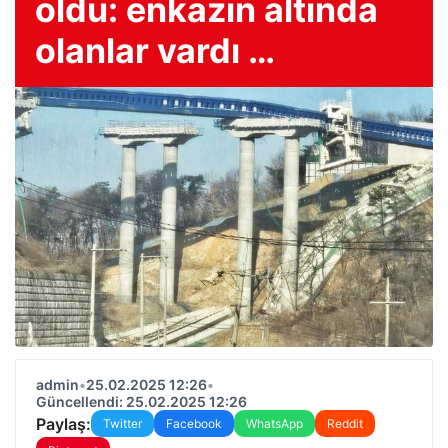
oldu: enkazın altında
olanlar vardı …
admin
•
25.02.2025 12:26
•
Güncellendi: 25.02.2025 12:26
Paylaş:
Twitter
Facebook
WhatsApp
Reddit