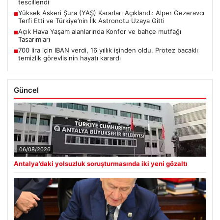
tescillendi
Yüksek Askeri Şura (YAŞ) Kararları Açıklandı: Alper Gezeravcı
■
Terfi Etti ve Türkiye’nin İlk Astronotu Uzaya Gitti
Açık Hava Yaşam alanlarında Konfor ve bahçe mutfağı
■
Tasarımları
700 lira için IBAN verdi, 16 yıllık işinden oldu. Protez bacaklı
■
temizlik görevlisinin hayatı karardı
Güncel
06/08/2026
Antalya’daki yolsuzluk soruşturmasında iki yeni gözaltı