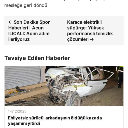
mesleğe geri döndü
← Son Dakika Spor
Karaca elektrikli
Haberleri | Acun
süpürge: Yüksek
ILICALI: Adım adım
performanslı temizlik
ilerliyoruz
çözümleri →
Tavsiye Edilen Haberler
14/12/2025
Ehliyetsiz sürücü, arkadaşının öldüğü kazada
yaşamını yitirdi