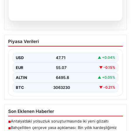
04.08.2026
Yüksek Askeri Şura (YAŞ) Kararları
Piyasa Verileri
Açıklandı: Alper Gezeravcı Terfi Etti ve
Türkiye’nin İlk Astronotu Uzaya Gitti
USD
47.71
▲ +0.04%
Türkiye’nin savunma ve askerî yapısında önemli dönüm
noktaları oluşturan Yüksek Askeri Şura (YAŞ) toplantısı,
EUR
55.07
▼ -0.15%
…
ALTIN
6495.8
▲ +0.05%
BTC
3063230
▼ -0.21%
Son Eklenen Haberler
Antalya’daki yolsuzluk soruşturmasında iki yeni gözaltı
■
Bahçeli’den çerçeve yasa açıklaması: Bin yıllık kardeşliğimiz
■