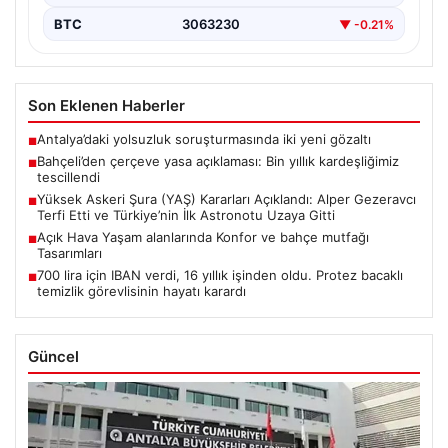
BTC
3063230
▼ -0.21%
Son Eklenen Haberler
Antalya’daki yolsuzluk soruşturmasında iki yeni gözaltı
■
Bahçeli’den çerçeve yasa açıklaması: Bin yıllık kardeşliğimiz
■
tescillendi
Yüksek Askeri Şura (YAŞ) Kararları Açıklandı: Alper Gezeravcı
■
Terfi Etti ve Türkiye’nin İlk Astronotu Uzaya Gitti
Açık Hava Yaşam alanlarında Konfor ve bahçe mutfağı
■
Tasarımları
700 lira için IBAN verdi, 16 yıllık işinden oldu. Protez bacaklı
■
temizlik görevlisinin hayatı karardı
Güncel