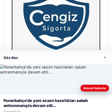
×
Göz Atın
Hastaş Beton
26/05/2026
Güncel Haberler
Web sitemizi nasıl kullandığınızı daha iyi anlayabilmek,
deneyiminizi kişiselleştirmek ve geliştirmek amacıyla çerezler
Fenerbahçe'de yeni sezon hazırlıkları sabah
kullanıyoruz.
Çerez Politikamız
antrenmanıyla devam etti…
Reddet
Kabul Et
27/06/2024