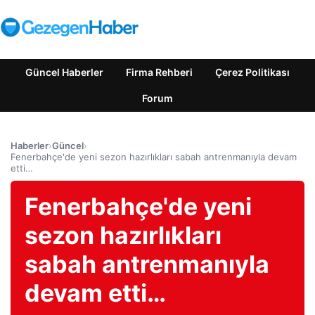
Güncel Haberler
Firma Rehberi
Çerez Politikası
Forum
Haberler
›
Güncel
›
Fenerbahçe'de yeni sezon hazırlıkları sabah antrenmanıyla devam
etti…
Fenerbahçe'de yeni
sezon hazırlıkları
sabah antrenmanıyla
devam etti…