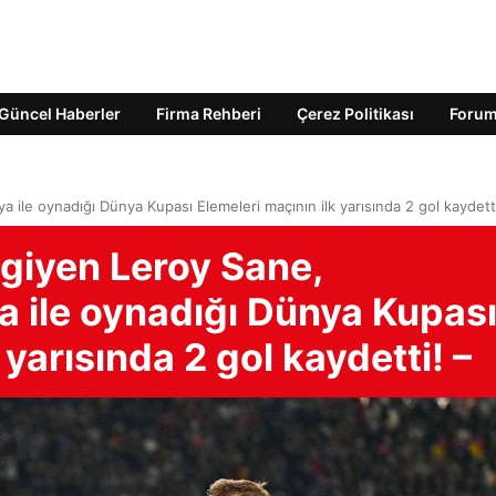
Güncel Haberler
Firma Rehberi
Çerez Politikası
Foru
 ile oynadığı Dünya Kupası Elemeleri maçının ilk yarısında 2 gol kaydetti
 giyen Leroy Sane,
a ile oynadığı Dünya Kupas
 yarısında 2 gol kaydetti! –