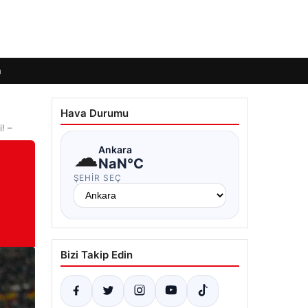
m
Hava Durumu
! –
☁
Ankara
NaN°C
ŞEHIR SEÇ
ı
Bizi Takip Edin