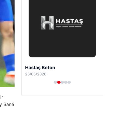
Bulkoon Toptan Ayakkabı
03/05/2026
ir
oy Sané