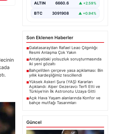
Resmen Tescillendi”, “content”: “
ALTIN
6660.6
▲ +2.59%
Milliyetçi Hareket…
BTC
3091908
▲ +0.94%
Son Eklenen Haberler
Galatasaray’dan Rafael Leao Çılgınlığı:
■
Resmi Anlaşma Çok Yakın
Antalya’daki yolsuzluk soruşturmasında
ecinin
■
iki yeni gözaltı
ikada
Bahçeli’den çerçeve yasa açıklaması: Bin
■
tı.
yıllık kardeşliğimiz tescillendi
Yüksek Askeri Şura (YAŞ) Kararları
■
Açıklandı: Alper Gezeravcı Terfi Etti ve
Türkiye’nin İlk Astronotu Uzaya Gitti
Açık Hava Yaşam alanlarında Konfor ve
■
bahçe mutfağı Tasarımları
Güncel