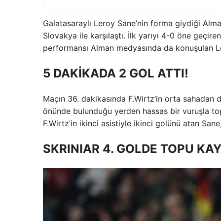
Galatasaraylı Leroy Sane’nin forma giydiği Alm
Slovakya ile karşılaştı. İlk yarıyı 4-0 öne geç
performansı Alman medyasında da konuşulan L
5 DAKİKADA 2 GOL ATTI!
Maçın 36. dakikasında F.Wirtz’in orta sahadan 
önünde bulunduğu yerden hassas bir vuruşla top
F.Wirtz’in ikinci asistiyle ikinci golünü atan Sane
SKRINIAR 4. GOLDE TOPU KAY