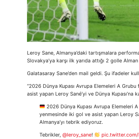
Leroy Sane, Almanya’daki tartışmalara performa
Slovakya’ya karşı ilk yarıda attığı 2 golle Alma
Galatasaray Sane’den mail geldi. Şu ifadeler kull
“2026 Dünya Kupası Avrupa Elemeleri A Grubu f
asist yapan Leroy Sané’yi ve Dünya Kupası’na k
2026 Dünya Kupası Avrupa Elemeleri A 
yenmesinde iki gol ve asist yapan Leroy S
Almanya’yı tebrik ediyoruz.
Tebrikler,
@leroy_sane
!
pic.twitter.com