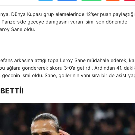
anya, Dünya Kupası grup elemelerinde 12’şer puan paylaştığı
iren Panzers’de geceye damgasını vuran isim, son dönemde
eroy Sane oldu.
defans arkasına attığı topa Leroy Sane müdahale ederek, kal
u ağlara göndererek skoru 3-0’a getirdi. Ardından 41. dak
, gecenin ismi oldu. Sane, gollerinin yanı sıra bir de asist yap
BETTİ!