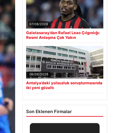
07/08/2026
Galatasaray’dan Rafael Leao Çılgınlığı:
Resmi Anlaşma Çok Yakın
06/08/2026
Antalya’daki yolsuzluk soruşturmasında
iki yeni gözaltı
Son Eklenen Firmalar