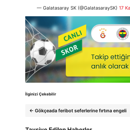
— Galatasaray SK (@GalatasaraySK)
17 K
İlginizi Çekebilir
← Gökçeada feribot seferlerine fırtına engeli
Tavsiye Edilen Haberler