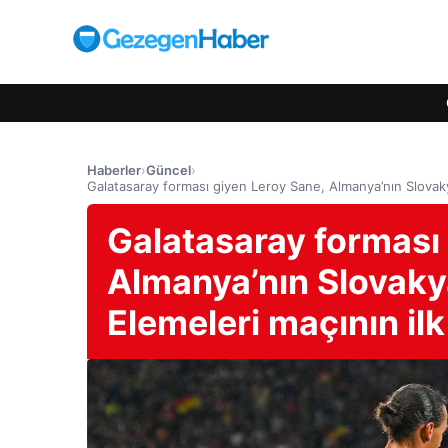
Haberler
›
Güncel
›
Galatasaray forması giyen Leroy Sane, Almanya’nın Slovakya
Galatasaray forması
Almanya’nın Slovaky
Elemeleri maçının ilk