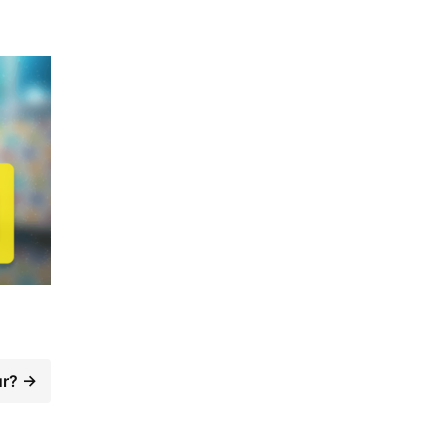
ur? →