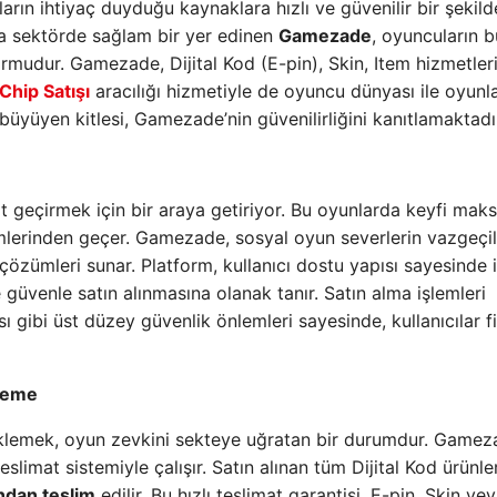
arın ihtiyaç duyduğu kaynaklara hızlı ve güvenilir bir şekild
na sektörde sağlam bir yer edinen
Gamezade
, oyuncuların b
tformudur. Gamezade, Dijital Kod (E-pin), Skin, Item hizmetler
Chip Satışı
aracılığı hizmetiyle de oyuncu dünyası ile oyunla
büyüyen kitlesi, Gamezade’nin güvenilirliğini kanıtlamaktadı
it geçirmek için bir araya getiriyor. Bu oyunlarda keyfi mak
mlerinden geçer. Gamezade, sosyal oyun severlerin vazgeçi
 çözümleri sunar. Platform, kullanıcı dostu yapısı sayesinde 
güvenle satın alınmasına olanak tanır. Satın alma işlemleri
 gibi üst düzey güvenlik önlemleri sayesinde, kullanıcılar f
kleme
beklemek, oyun zevkini sekteye uğratan bir durumdur. Gamez
limat sistemiyle çalışır. Satın alınan tüm Dijital Kod ürünler
ından teslim
edilir. Bu hızlı teslimat garantisi, E-pin, Skin ve