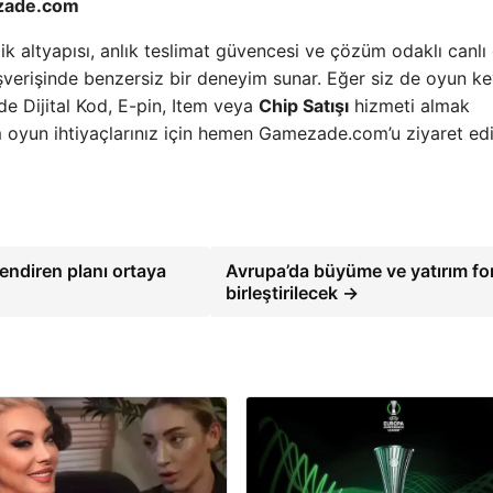
ezade.com
ik altyapısı, anlık teslimat güvencesi ve çözüm odaklı canlı
ışverişinde benzersiz bir deneyim sunar. Eğer siz de oyun key
lde Dijital Kod, E-pin, Item veya
Chip Satışı
hizmeti almak
oyun ihtiyaçlarınız için hemen Gamezade.com’u ziyaret ed
lendiren planı ortaya
Avrupa’da büyüme ve yatırım fon
birleştirilecek →