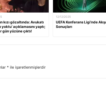
25
12/12/2025
ün kızı gözaltında: Avukatı
UEFA Konferans Ligi’nde Ak
ı yoktu’ açıklamasını yaptı;
Sonuçları
r gün yüzüne çıktı!
nlar
*
ile işaretlenmişlerdir