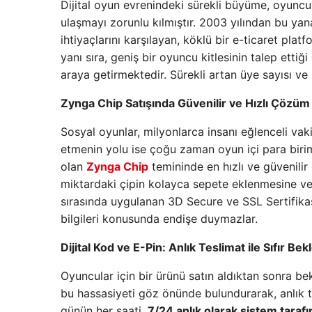
Dijital oyun evrenindeki sürekli büyüme, oyuncul
ulaşmayı zorunlu kılmıştır. 2003 yılından bu ya
ihtiyaçlarını karşılayan, köklü bir e-ticaret pla
yanı sıra, geniş bir oyuncu kitlesinin talep ettiği
araya getirmektedir. Sürekli artan üye sayısı ve 
Zynga Chip Satışında Güvenilir ve Hızlı Çözüm
Sosyal oyunlar, milyonlarca insanı eğlenceli vak
etmenin yolu ise çoğu zaman oyun içi para biri
olan
Zynga Chip
temininde en hızlı ve güvenilir
miktardaki çipin kolayca sepete eklenmesine ve 
sırasında uygulanan 3D Secure ve SSL Sertifikası
bilgileri konusunda endişe duymazlar.
Dijital Kod ve E-Pin: Anlık Teslimat ile Sıfır Be
Oyuncular için bir ürünü satın aldıktan sonra 
bu hassasiyeti göz önünde bulundurarak, anlık tes
günün her saati,
7/24 anlık olarak sistem taraf