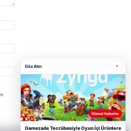
×
Göz Atın
n.
Güncel Haberler
Gamezade Tecrübesiyle Oyun İçi Ürünlere