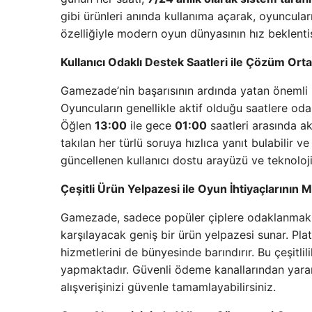
gibi ürünleri anında kullanıma açarak, oyuncula
özelliğiyle modern oyun dünyasının hız beklent
Kullanıcı Odaklı Destek Saatleri ile Çözüm Orta
Gamezade’nin başarısının ardında yatan önemli bir
Oyuncuların genellikle aktif olduğu saatlere oda
Öğlen
13:00
ile gece
01:00
saatleri arasında ak
takılan her türlü soruya hızlıca yanıt bulabilir 
güncellenen kullanıcı dostu arayüzü ve teknoloji
Çeşitli Ürün Yelpazesi ile Oyun İhtiyaçlarının 
Gamezade, sadece popüler çiplere odaklanmakla 
karşılayacak geniş bir ürün yelpazesi sunar. Pla
hizmetlerini de bünyesinde barındırır. Bu çeşitli
yapmaktadır. Güvenli ödeme kanallarından yararla
alışverişinizi güvenle tamamlayabilirsiniz.