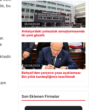
de, bu
06/08/2026
Antalya’daki yolsuzluk soruşturmasında
iki yeni gözaltı
er.
a
ktedir.
05/08/2026
Bahçeli’den çerçeve yasa açıklaması:
Bin yıllık kardeşliğimiz tescillendi
Item
Son Eklenen Firmalar