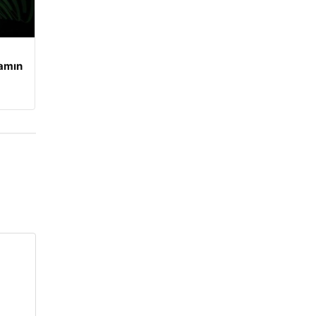
şamın