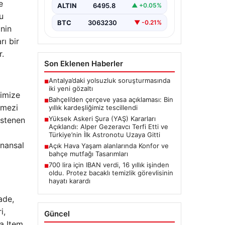
Resmen Tescillendi”, “content”: “
e
ALTIN
6495.8
▲ +0.05%
Milliyetçi Hareket…
u
BTC
3063230
▼ -0.21%
inin
rı bir
r.
Son Eklenen Haberler
Antalya’daki yolsuzluk soruşturmasında
■
iki yeni gözaltı
simize
Bahçeli’den çerçeve yasa açıklaması: Bin
■
lmezi
yıllık kardeşliğimiz tescillendi
Yüksek Askeri Şura (YAŞ) Kararları
istenen
■
Açıklandı: Alper Gezeravcı Terfi Etti ve
Türkiye’nin İlk Astronotu Uzaya Gitti
inansal
Açık Hava Yaşam alanlarında Konfor ve
■
bahçe mutfağı Tasarımları
700 lira için IBAN verdi, 16 yıllık işinden
■
oldu. Protez bacaklı temizlik görevlisinin
hayatı karardı
ade,
i,
Güncel
ya Item