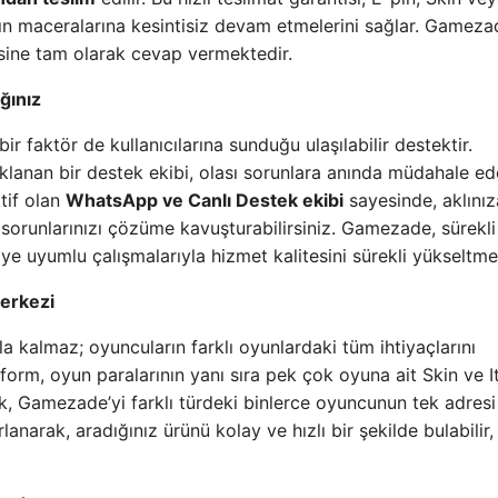
rın maceralarına kesintisiz devam etmelerini sağlar. Gameza
isine tam olarak cevap vermektedir.
ğınız
 faktör de kullanıcılarına sunduğu ulaşılabilir destektir.
klanan bir destek ekibi, olası sorunlara anında müdahale ed
tif olan
WhatsApp ve Canlı Destek ekibi
sayesinde, aklınız
ve sorunlarınızı çözüme kavuşturabilirsiniz. Gamezade, sürekli
ye uyumlu çalışmalarıyla hizmet kalitesini sürekli yükseltme
Merkezi
kalmaz; oyuncuların farklı oyunlardaki tüm ihtiyaçlarını
tform, oyun paralarının yanı sıra pek çok oyuna ait Skin ve 
lik, Gamezade’yi farklı türdeki binlerce oyuncunun tek adresi
narak, aradığınız ürünü kolay ve hızlı bir şekilde bulabilir,