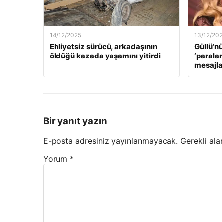
14/12/2025
13/12/20
Ehliyetsiz sürücü, arkadaşının
Güllü’n
öldüğü kazada yaşamını yitirdi
‘paralar
mesajla
Bir yanıt yazın
E-posta adresiniz yayınlanmayacak.
Gerekli ala
Yorum
*