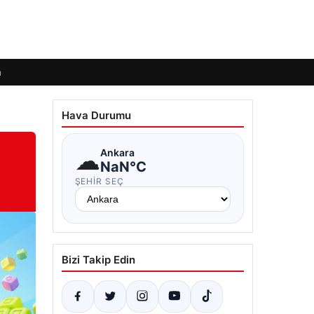
m
Hava Durumu
☁
Ankara
NaN°C
ŞEHIR SEÇ
Bizi Takip Edin