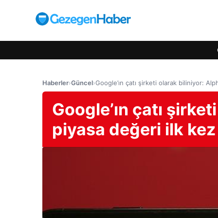
Haberler
›
Güncel
›
Google’ın çatı şirketi olarak biliniyor: Alp
Google’ın çatı şirketi
piyasa değeri ilk kez 