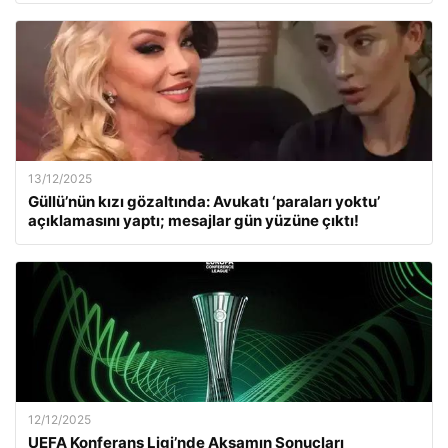
13/12/2025
Güllü’nün kızı gözaltında: Avukatı ‘paraları yoktu’
açıklamasını yaptı; mesajlar gün yüzüne çıktı!
12/12/2025
UEFA Konferans Ligi’nde Akşamın Sonuçları