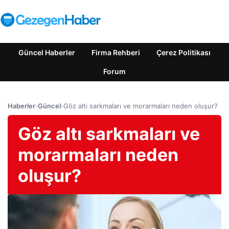
Güncel Haberler
Firma Rehberi
Çerez Politikası
Forum
Haberler
›
Güncel
›
Göz altı sarkmaları ve morarmaları neden oluşur?
Göz altı sarkmaları ve
morarmaları neden
oluşur?