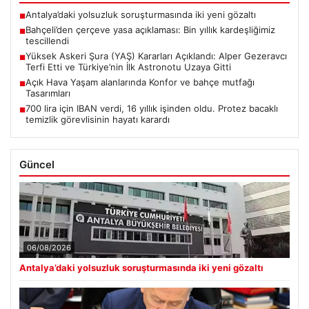
Antalya’daki yolsuzluk soruşturmasında iki yeni gözaltı
■
Bahçeli’den çerçeve yasa açıklaması: Bin yıllık kardeşliğimiz
■
tescillendi
Yüksek Askeri Şura (YAŞ) Kararları Açıklandı: Alper Gezeravcı
■
Terfi Etti ve Türkiye’nin İlk Astronotu Uzaya Gitti
Açık Hava Yaşam alanlarında Konfor ve bahçe mutfağı
■
Tasarımları
700 lira için IBAN verdi, 16 yıllık işinden oldu. Protez bacaklı
■
temizlik görevlisinin hayatı karardı
Güncel
06/08/2026
Antalya’daki yolsuzluk soruşturmasında iki yeni gözaltı