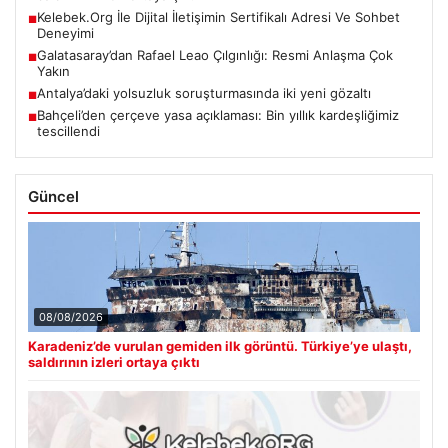
Kelebek.Org İle Dijital İletişimin Sertifikalı Adresi Ve Sohbet
■
Deneyimi
Galatasaray’dan Rafael Leao Çılgınlığı: Resmi Anlaşma Çok
■
Yakın
Antalya’daki yolsuzluk soruşturmasında iki yeni gözaltı
■
Bahçeli’den çerçeve yasa açıklaması: Bin yıllık kardeşliğimiz
■
tescillendi
Güncel
08/08/2026
Karadeniz’de vurulan gemiden ilk görüntü. Türkiye’ye ulaştı,
saldırının izleri ortaya çıktı