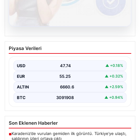
08.08.2026
Kelebek.Org İle Dijital İletişimin
Piyasa Verileri
Sertifikalı Adresi Ve Sohbet Deneyimi
Dijital çağında bireylerin kaliteli bir şekilde iletişim
oluşturması büyük bir hassasiyet barındırmaktadır.
USD
47.74
▲ +0.18%
Güncel olarak…
EUR
55.25
▲ +0.32%
ALTIN
6660.6
▲ +2.59%
BTC
3091908
▲ +0.94%
Son Eklenen Haberler
Karadeniz’de vurulan gemiden ilk görüntü. Türkiye’ye ulaştı,
■
saldırının izleri ortaya çıktı