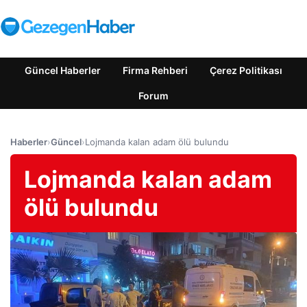
Güncel Haberler
Firma Rehberi
Çerez Politikası
Forum
Haberler
›
Güncel
›
Lojmanda kalan adam ölü bulundu
Lojmanda kalan adam
ölü bulundu