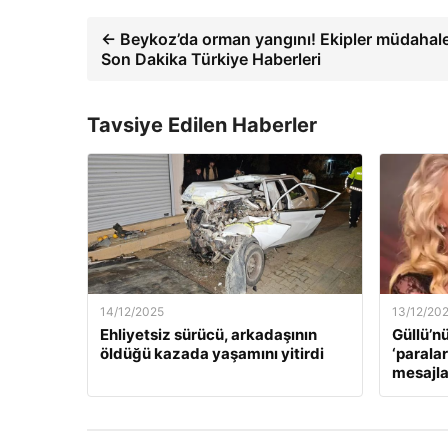
← Beykoz’da orman yangını! Ekipler müdahale
Son Dakika Türkiye Haberleri
Tavsiye Edilen Haberler
14/12/2025
13/12/20
Ehliyetsiz sürücü, arkadaşının
Güllü’n
öldüğü kazada yaşamını yitirdi
‘paralar
mesajla