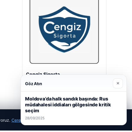
Cengiz Sigorta
23/06/2026
×
Göz Atın
Moldova’da halk sandık başında: Rus
müdahalesi iddiaları gölgesinde kritik
seçim
28/09/2025
ıyoruz.
Çerez Politikamız
Reddet
Kabul Et