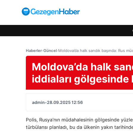
Haberler
›
Güncel
›
Moldova’da halk sandık başında: Rus müda
Moldova’da halk san
iddiaları gölgesinde 
admin
•
28.09.2025 12:56
Polis, Rusya’nın müdahalesinin gölgesinde yüzl
türbülansı planladı, bu da ülkenin yakın tarihind