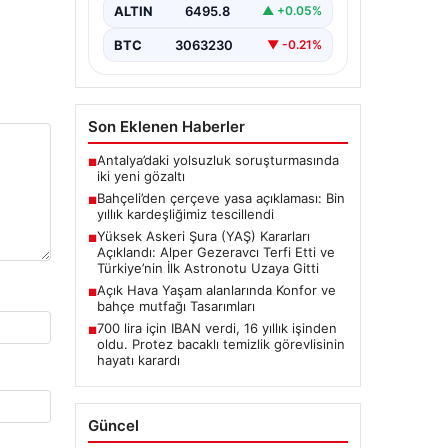
Resmen Tescillendi”, “content”: “
ALTIN
6495.8
▲ +0.05%
Milliyetçi Hareket…
BTC
3063230
▼ -0.21%
Son Eklenen Haberler
Antalya’daki yolsuzluk soruşturmasında
■
iki yeni gözaltı
Bahçeli’den çerçeve yasa açıklaması: Bin
■
yıllık kardeşliğimiz tescillendi
Yüksek Askeri Şura (YAŞ) Kararları
■
Açıklandı: Alper Gezeravcı Terfi Etti ve
Türkiye’nin İlk Astronotu Uzaya Gitti
Açık Hava Yaşam alanlarında Konfor ve
■
bahçe mutfağı Tasarımları
700 lira için IBAN verdi, 16 yıllık işinden
■
oldu. Protez bacaklı temizlik görevlisinin
hayatı karardı
Güncel