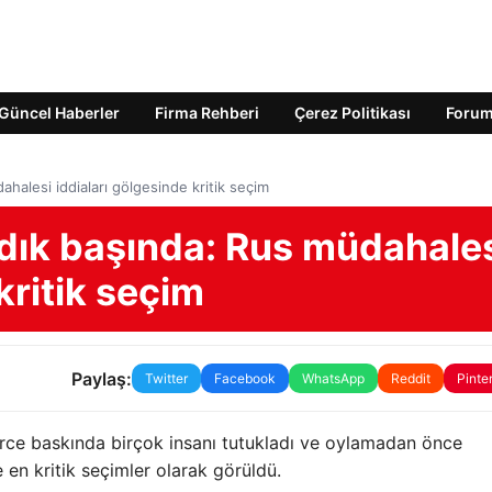
Güncel Haberler
Firma Rehberi
Çerez Politikası
Foru
halesi iddiaları gölgesinde kritik seçim
dık başında: Rus müdahale
kritik seçim
Paylaş:
Twitter
Facebook
WhatsApp
Reddit
Pinte
erce baskında birçok insanı tutukladı ve oylamadan önce
e en kritik seçimler olarak görüldü.