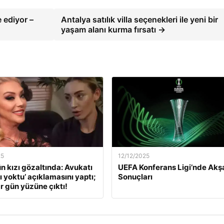
 ediyor –
Antalya satılık villa seçenekleri ile yeni bir
yaşam alanı kurma fırsatı →
25
12/12/2025
ün kızı gözaltında: Avukatı
UEFA Konferans Ligi’nde Ak
ı yoktu’ açıklamasını yaptı;
Sonuçları
r gün yüzüne çıktı!