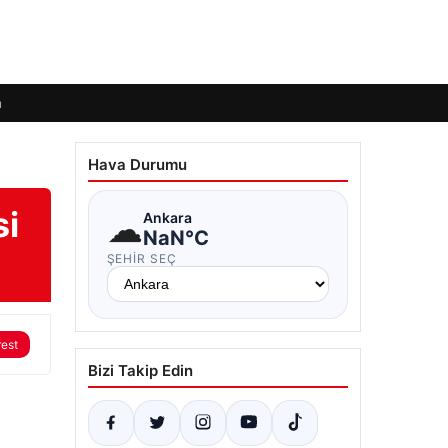
m
Hava Durumu
si
☁
Ankara
NaN°C
ŞEHIR SEÇ
rest
Bizi Takip Edin