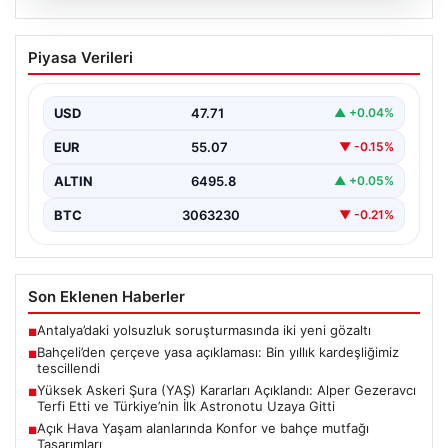
05.08.2026
Bahçeli’den çerçeve yasa açıklaması:
Piyasa Verileri
Bin yıllık kardeşliğimiz tescillendi
{“title”: “Bahçeli’den Çerçeve Yasa Açıklaması: Bin Yıllık
Kardeşliğimiz Resmen Tescillendi”, “content”: “ Milliyetçi
USD
47.71
▲ +0.04%
Hareket…
EUR
55.07
▼ -0.15%
ALTIN
6495.8
▲ +0.05%
BTC
3063230
▼ -0.21%
Son Eklenen Haberler
Antalya’daki yolsuzluk soruşturmasında iki yeni gözaltı
■
Bahçeli’den çerçeve yasa açıklaması: Bin yıllık kardeşliğimiz
■
tescillendi
Yüksek Askeri Şura (YAŞ) Kararları Açıklandı: Alper Gezeravcı
■
Terfi Etti ve Türkiye’nin İlk Astronotu Uzaya Gitti
Açık Hava Yaşam alanlarında Konfor ve bahçe mutfağı
■
Tasarımları