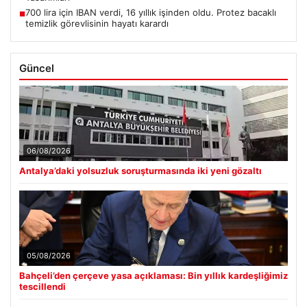
700 lira için IBAN verdi, 16 yıllık işinden oldu. Protez bacaklı
■
temizlik görevlisinin hayatı karardı
Güncel
06/08/2026
Antalya’daki yolsuzluk soruşturmasında iki yeni gözaltı
05/08/2026
Bahçeli’den çerçeve yasa açıklaması: Bin yıllık kardeşliğimiz
tescillendi