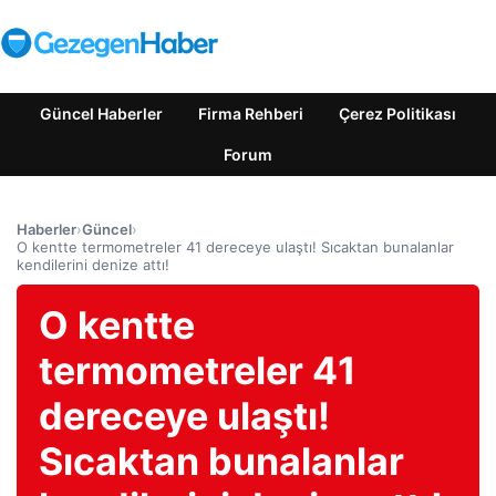
Güncel Haberler
Firma Rehberi
Çerez Politikası
Forum
Haberler
›
Güncel
›
O kentte termometreler 41 dereceye ulaştı! Sıcaktan bunalanlar
kendilerini denize attı!
O kentte
termometreler 41
dereceye ulaştı!
Sıcaktan bunalanlar