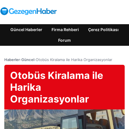
Güncel Haberler
Firma Rehberi
Çerez Politikası
Forum
Haberler
›
Güncel
›
Otobüs Kiralama ile Harika Organizasyonlar
Otobüs Kiralama ile
Harika
Organizasyonlar