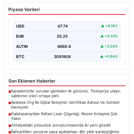
Kelebek.Org İle Dijital İletişimin
Piyasa Verileri
Sertifikalı Adresi Ve Sohbet Deneyimi
Dijital çağında bireylerin kaliteli bir şekilde iletişim
oluşturması büyük bir hassasiyet barındırmaktadır.
USD
47.74
▲ +0.18%
Güncel olarak…
EUR
55.25
▲ +0.32%
ALTIN
6660.6
▲ +2.59%
BTC
3091908
▲ +0.94%
Son Eklenen Haberler
Karadeniz’de vurulan gemiden ilk görüntü. Türkiye’ye ulaştı,
■
saldırının izleri ortaya çıktı
Kelebek.Org İle Dijital İletişimin Sertifikalı Adresi Ve Sohbet
■
Deneyimi
Galatasaray’dan Rafael Leao Çılgınlığı: Resmi Anlaşma Çok
■
Yakın
Antalya’daki yolsuzluk soruşturmasında iki yeni gözaltı
■
Bahçeli’den çerçeve yasa açıklaması: Bin yıllık kardeşliğimiz
■