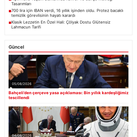
Tasarımları
700 lira için IBAN verdi, 16 yıllık işinden oldu. Protez bacaklı
■
temizlik görevlisinin hayatı karardı
Klasik Lezzetin En Özel Hali: Çölyak Dostu Glütensiz
■
Lahmacun Tarifi
Güncel
05/08/2026
Bahçeli’den çerçeve yasa açıklaması: Bin yıllık kardeşliğimiz
tescillendi
04/08/2026