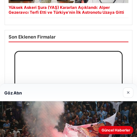
Yüksek Askeri Şura (YAŞ) Kararları Açıklandı: Alper
Gezeravcı Terfi Etti ve Türkiye’nin İlk Astronotu Uzaya Gitti
Son Eklenen Firmalar
×
Göz Atın
Web sitemizi nasıl kullandığınızı daha iyi anlayabilmek,
Güncel Haberler
deneyiminizi kişiselleştirmek ve geliştirmek amacıyla çerezler