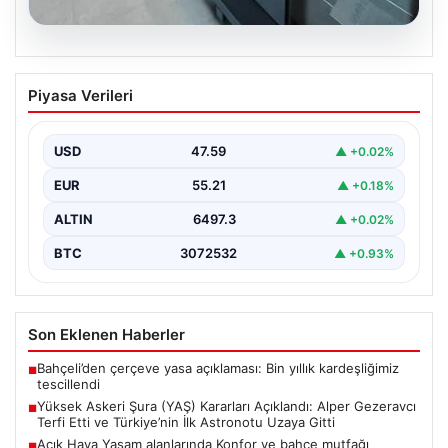
04.08.2026
Açık Hava Yaşam alanlarında Konfor ve
Piyasa Verileri
bahçe mutfağı Tasarımları
Günümüz dünyasında bahçe sosyal alanlar, villaların en
değerli alanlarından bir tanesi gelmiştir. Yeşille iç…
USD
47.59
▲ +0.02%
EUR
55.21
▲ +0.18%
ALTIN
6497.3
▲ +0.02%
BTC
3072532
▲ +0.93%
Son Eklenen Haberler
Bahçeli’den çerçeve yasa açıklaması: Bin yıllık kardeşliğimiz
■
tescillendi
Yüksek Askeri Şura (YAŞ) Kararları Açıklandı: Alper Gezeravcı
■
Terfi Etti ve Türkiye’nin İlk Astronotu Uzaya Gitti
Açık Hava Yaşam alanlarında Konfor ve bahçe mutfağı
■