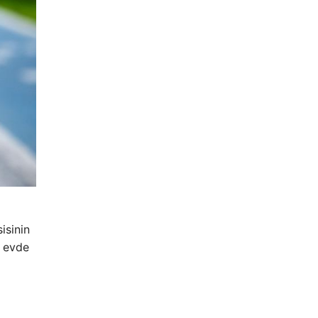
isinin
r evde