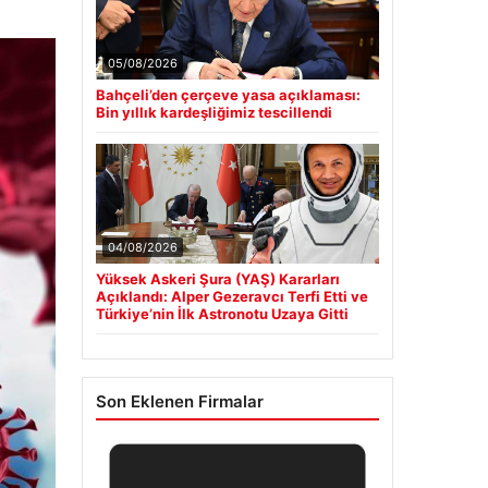
05/08/2026
Bahçeli’den çerçeve yasa açıklaması:
Bin yıllık kardeşliğimiz tescillendi
04/08/2026
Yüksek Askeri Şura (YAŞ) Kararları
Açıklandı: Alper Gezeravcı Terfi Etti ve
Türkiye’nin İlk Astronotu Uzaya Gitti
Son Eklenen Firmalar