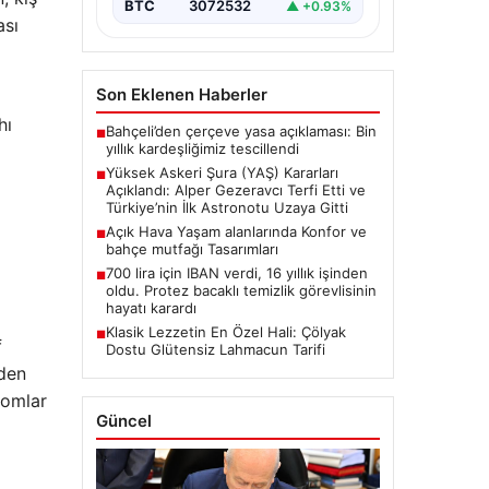
BTC
3072532
▲ +0.93%
oluşturan Yüksek Askeri Şura
ası
(YAŞ) toplantısı,…
Son Eklenen Haberler
hı
Bahçeli’den çerçeve yasa açıklaması: Bin
■
yıllık kardeşliğimiz tescillendi
Yüksek Askeri Şura (YAŞ) Kararları
■
Açıklandı: Alper Gezeravcı Terfi Etti ve
Türkiye’nin İlk Astronotu Uzaya Gitti
Açık Hava Yaşam alanlarında Konfor ve
■
bahçe mutfağı Tasarımları
700 lira için IBAN verdi, 16 yıllık işinden
■
oldu. Protez bacaklı temizlik görevlisinin
hayatı karardı
Klasik Lezzetin En Özel Hali: Çölyak
■
f
Dostu Glütensiz Lahmacun Tarifi
eden
tomlar
Güncel