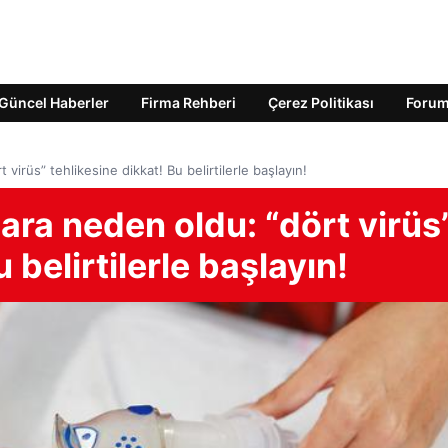
Güncel Haberler
Firma Rehberi
Çerez Politikası
Foru
virüs” tehlikesine dikkat! Bu belirtilerle başlayın!
ra neden oldu: “dört virüs
 belirtilerle başlayın!