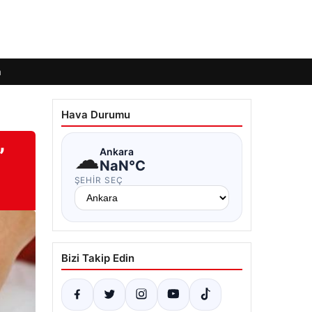
m
Hava Durumu
”
☁
Ankara
NaN°C
ŞEHIR SEÇ
Bizi Takip Edin