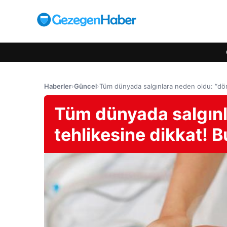
Haberler
›
Güncel
›
Tüm dünyada salgınlara neden oldu: “dört 
Tüm dünyada salgınla
tehlikesine dikkat! Bu