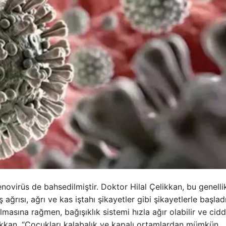
enovirüs de bahsedilmiştir. Doktor Hilal Çelikkan, bu genelli
ağrısı, ağrı ve kas iştahı şikayetler gibi şikayetlerle başlad
olmasına rağmen, bağışıklık sistemi hızla ağır olabilir ve cidd
elikkan, “Çocukları kalabalık ve kapalı ortamlardan mümkün