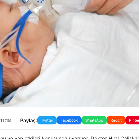
Paylaş:
11:18
Twitter
Facebook
WhatsApp
Reddit
Pinte
nu ve yan etkileri konusunda uyarıyor. Doktor Hilal Caliskan