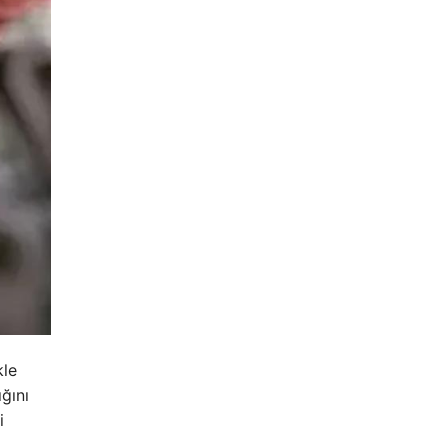
kle
ığını
i