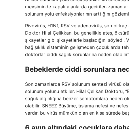
mevsiminde kapalı alanlarda geçirilen zaman artı
solunum yolu enfeksiyonlarının arttığını gözleml
Rivovirüs, H1N1, RSV ve adenovirüs, son birkaç 
Doktor Hilal Çelikkan, bu genellikle ateş, öksürü
şikayetler gibi şikayetlerle başladığını söyledi.
bağışıklık sisteminin gelişmeden çocuklarda tehl
doktorlar ciddi sağlık sorunlarına neden olabilir
Bebeklerde ciddi sorunlara ned
Son zamanlarda RSV solunum sentezi virüsü ola
solunum yolunu etkiler. Hilal Çelikan Doktoru, “
soğuk algınlığına benzer semptomlara neden olu
olabilir. SNEEZ Büyüme, tıslama nefesi ve nefes
vardır, bu virüs mümkün olan en kısa sürede başl
6 ayın altındaki çocuklara dah