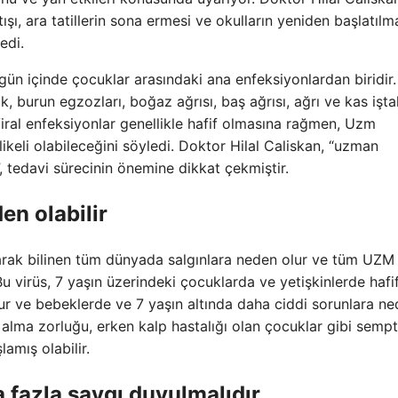
şı, ara tatillerin sona ermesi ve okulların yeniden başlatılm
edi.
gün içinde çocuklar arasındaki ana enfeksiyonlardan biridir.
k, burun egzozları, boğaz ağrısı, baş ağrısı, ağrı ve kas işta
 Viral enfeksiyonlar genellikle hafif olmasına rağmen, Uzm
ikeli olabileceğini söyledi. Doktor Hilal Caliskan, “uzman
”, tedavi sürecinin önemine dikkat çekmiştir.
en olabilir
rak bilinen tüm dünyada salgınlara neden olur ve tüm UZM
Bu virüs, 7 yaşın üzerindeki çocuklarda ve yetişkinlerde hafi
r ve bebeklerde ve 7 yaşın altında daha ciddi sorunlara n
 alma zorluğu, erken kalp hastalığı olan çocuklar gibi semp
amış olabilir.
a fazla saygı duyulmalıdır