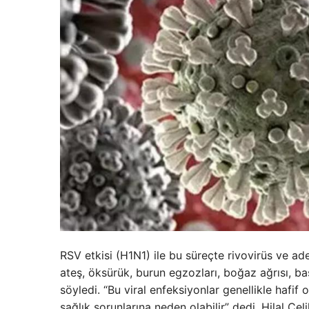
RSV etkisi (H1N1) ile bu süreçte rivovirüs ve ad
ateş, öksürük, burun egzozları, boğaz ağrısı, baş 
söyledi. “Bu viral enfeksiyonlar genellikle hafif 
sağlık sorunlarına neden olabilir” dedi. Hilal Ç