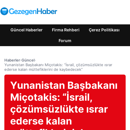
Güncel Haberler
Firma Rehberi
Çerez Politikası
Forum
Haberler
›
Güncel
›
Yunanistan Başbakanı Miçotakis: “İsrail, çözümsüzlükte ısrar
ederse kalan müttefiklerini de kaybedecek”
Yunanistan Başbakanı
Miçotakis: “İsrail,
çözümsüzlükte ısrar
ederse kalan