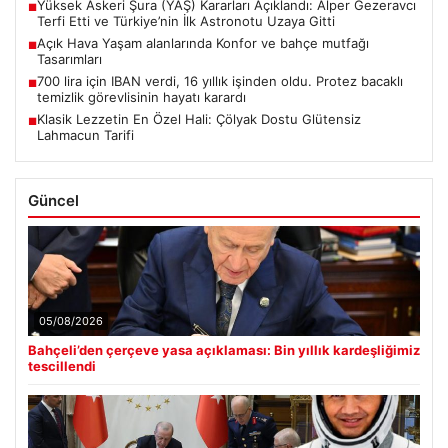
Yüksek Askeri Şura (YAŞ) Kararları Açıklandı: Alper Gezeravcı
■
Terfi Etti ve Türkiye’nin İlk Astronotu Uzaya Gitti
Açık Hava Yaşam alanlarında Konfor ve bahçe mutfağı
■
Tasarımları
700 lira için IBAN verdi, 16 yıllık işinden oldu. Protez bacaklı
■
temizlik görevlisinin hayatı karardı
Klasik Lezzetin En Özel Hali: Çölyak Dostu Glütensiz
■
Lahmacun Tarifi
Güncel
05/08/2026
Bahçeli’den çerçeve yasa açıklaması: Bin yıllık kardeşliğimiz
tescillendi