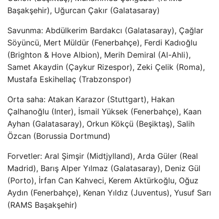
Başakşehir), Uğurcan Çakır (Galatasaray)
Savunma: Abdülkerim Bardakcı (Galatasaray), Çağlar
Söyüncü, Mert Müldür (Fenerbahçe), Ferdi Kadıoğlu
(Brighton & Hove Albion), Merih Demiral (Al-Ahli),
Samet Akaydin (Çaykur Rizespor), Zeki Çelik (Roma),
Mustafa Eskihellaç (Trabzonspor)
Orta saha: Atakan Karazor (Stuttgart), Hakan
Çalhanoğlu (Inter), İsmail Yüksek (Fenerbahçe), Kaan
Ayhan (Galatasaray), Orkun Kökçü (Beşiktaş), Salih
Özcan (Borussia Dortmund)
Forvetler: Aral Şimşir (Midtjylland), Arda Güler (Real
Madrid), Barış Alper Yılmaz (Galatasaray), Deniz Gül
(Porto), İrfan Can Kahveci, Kerem Aktürkoğlu, Oğuz
Aydın (Fenerbahçe), Kenan Yıldız (Juventus), Yusuf Sarı
(RAMS Başakşehir)