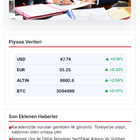
05.08.2026
Bahçeli’den çerçeve yasa açıklaması:
Piyasa Verileri
Bin yıllık kardeşliğimiz tescillendi
{“title”: “Bahçeli’den Çerçeve Yasa Açıklaması: Bin Yıllık
Kardeşliğimiz Resmen Tescillendi”, “content”: “ Milliyetçi
USD
47.74
▲ +0.18%
Hareket…
EUR
55.25
▲ +0.32%
ALTIN
6660.6
▲ +2.59%
BTC
3094699
▲ +0.07%
Son Eklenen Haberler
Karadeniz’de vurulan gemiden ilk görüntü. Türkiye’ye ulaştı,
■
saldırının izleri ortaya çıktı
Kelebek.Org İle Dijital İletişimin Sertifikalı Adresi Ve Sohbet
■