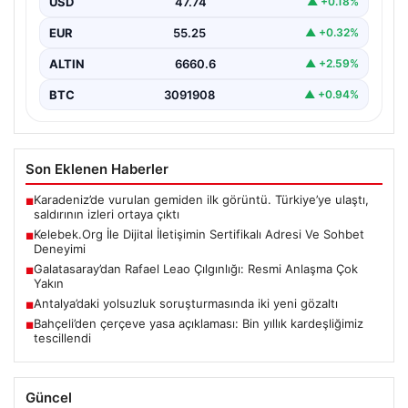
USD
47.74
▲ +0.18%
devam ediyor. Sarı-kırmızılılar,…
EUR
55.25
▲ +0.32%
ALTIN
6660.6
▲ +2.59%
BTC
3091908
▲ +0.94%
Son Eklenen Haberler
Karadeniz’de vurulan gemiden ilk görüntü. Türkiye’ye ulaştı,
■
saldırının izleri ortaya çıktı
Kelebek.Org İle Dijital İletişimin Sertifikalı Adresi Ve Sohbet
■
Deneyimi
Galatasaray’dan Rafael Leao Çılgınlığı: Resmi Anlaşma Çok
■
Yakın
Antalya’daki yolsuzluk soruşturmasında iki yeni gözaltı
■
Bahçeli’den çerçeve yasa açıklaması: Bin yıllık kardeşliğimiz
■
tescillendi
Güncel