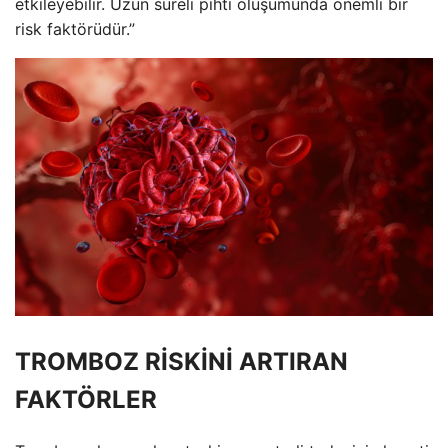
etkileyebilir. Uzun süreli pıhtı oluşumunda önemli bir
risk faktörüdür.”
TROMBOZ RİSKİNİ ARTIRAN
FAKTÖRLER