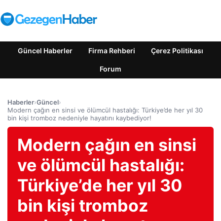
Güncel Haberler
Firma Rehberi
Çerez Politikası
Forum
Haberler
›
Güncel
›
Modern çağın en sinsi ve ölümcül hastalığı: Türkiye’de her yıl 30
bin kişi tromboz nedeniyle hayatını kaybediyor!
Modern çağın en sinsi
ve ölümcül hastalığı:
Türkiye’de her yıl 30
bin kişi tromboz