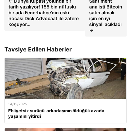
← Dünya Kupası yolunda bir
Santiment
tarih yazılıyor! 155 bin nüfuslu
analisti Bitcoin
bir ada Fenerbahçe’nin eski
satın almak
hocası Dick Advocaat ile zafere
için en iyi
koşuyor…
sinyali açıkladı
→
Tavsiye Edilen Haberler
14/12/2025
Ehliyetsiz sürücü, arkadaşının öldüğü kazada
yaşamını yitirdi