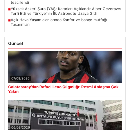
tescillendi
Yüksek Askeri Şura (YAŞ) Kararları Açıklandı: Alper Gezeravcı
■
Terfi Etti ve Türkiye’nin İlk Astronotu Uzaya Gitti
Açık Hava Yaşam alanlarında Konfor ve bahçe mutfağı
■
Tasarımları
Güncel
07/08/2026
Galatasaray’dan Rafael Leao Çılgınlığı: Resmi Anlaşma Çok
Yakın
06/08/2026