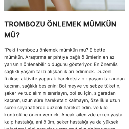
TROMBOZU ÖNLEMEK MÜMKÜN
MÜ?
“Peki trombozu önlemek mümkün mü? Elbette
mümkün. Araştırmalar pıhtıya bağlı ölümlerin en az
yarısının önlenebilir olduğunu gösteriyor. En önemlisi
sağlıklı yaşam tarzı alışkanlıkları edinmek. Düzenli
fiziksel aktivite yaparak hareketsiz bir yaşam tarzından
kaçının, sağlıklı beslenin: Bol meyve ve sebze tüketin,
şeker ve tuz alımını sınırlayın, bol su için, sigaradan
kaçının, uzun süre hareketsiz kalmayın, özellikle uzun
süreli seyahatlerde düzenli hareket edin. ve kilo
kontrolüne önem vermek. Ancak ailenizde erken yaşta
kalp hastalığı, ani ölüm, şeker hastalığı ya da yüksek
kolesterol gibi sorunlar varsa mutlaka doktorunuza