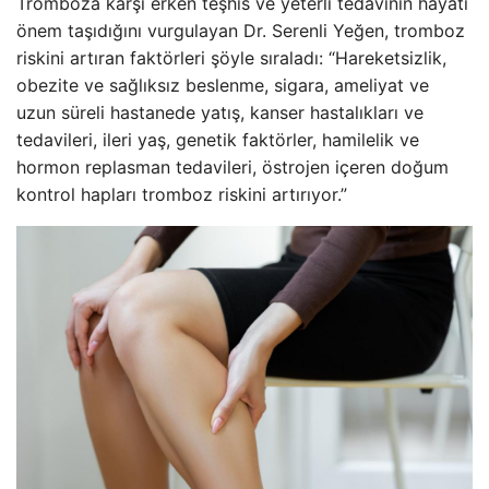
Tromboza karşı erken teşhis ve yeterli tedavinin hayati
önem taşıdığını vurgulayan Dr. Serenli Yeğen, tromboz
riskini artıran faktörleri şöyle sıraladı: “Hareketsizlik,
obezite ve sağlıksız beslenme, sigara, ameliyat ve
uzun süreli hastanede yatış, kanser hastalıkları ve
tedavileri, ileri yaş, genetik faktörler, hamilelik ve
hormon replasman tedavileri, östrojen içeren doğum
kontrol hapları tromboz riskini artırıyor.”