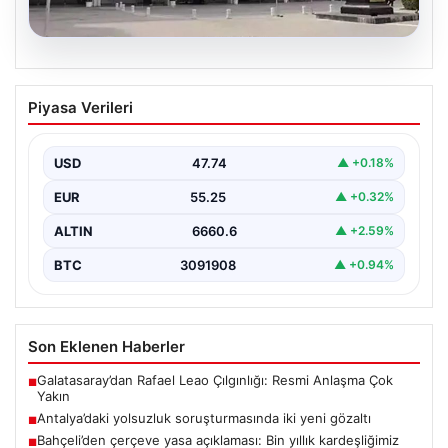
06.08.2026
Antalya’daki yolsuzluk soruşturmasında
Piyasa Verileri
iki yeni gözaltı
USD
47.74
▲ +0.18%
EUR
55.25
▲ +0.32%
ALTIN
6660.6
▲ +2.59%
BTC
3091908
▲ +0.94%
Son Eklenen Haberler
Galatasaray’dan Rafael Leao Çılgınlığı: Resmi Anlaşma Çok
■
Yakın
Antalya’daki yolsuzluk soruşturmasında iki yeni gözaltı
■
Bahçeli’den çerçeve yasa açıklaması: Bin yıllık kardeşliğimiz
■