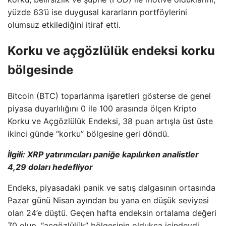
yüzde 63’ü ise duygusal kararların portföylerini
olumsuz etkilediğini itiraf etti.
Korku ve açgözlülük endeksi korku
bölgesinde
Bitcoin (BTC) toparlanma işaretleri gösterse de genel
piyasa duyarlılığını 0 ile 100 arasında ölçen Kripto
Korku ve Açgözlülük Endeksi, 38 puan artışla üst üste
ikinci günde “korku” bölgesine geri döndü.
İlgili:
XRP yatırımcıları paniğe kapılırken analistler
4,29 doları hedefliyor
Endeks, piyasadaki panik ve satış dalgasının ortasında
Pazar günü Nisan ayından bu yana en düşük seviyesi
olan 24’e düştü. Geçen hafta endeksin ortalama değeri
70 olup, “açgözlülük” bölgesinin oldukça içindeydi.