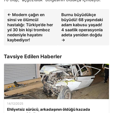
← Modern çağın en
Burnu büyüdükçe
sinsi ve ölümcül
büyüdü! 68 yaşındaki
hastalığı: Türkiye’de her
adam kabusu yaşadı!
yıl 30 bin kişi tromboz
4 saatlik operasyonla
nedeniyle hayatını
adeta yeniden doğdu
kaybediyor!
→
Tavsiye Edilen Haberler
14/12/2025
Ehliyetsiz sürücü, arkadaşının öldüğü kazada