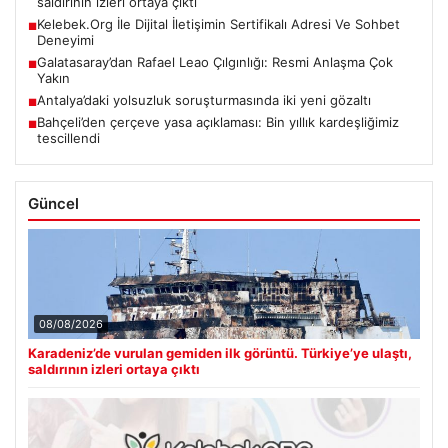
saldırının izleri ortaya çıktı
Kelebek.Org İle Dijital İletişimin Sertifikalı Adresi Ve Sohbet
■
Deneyimi
Galatasaray’dan Rafael Leao Çılgınlığı: Resmi Anlaşma Çok
■
Yakın
Antalya’daki yolsuzluk soruşturmasında iki yeni gözaltı
■
Bahçeli’den çerçeve yasa açıklaması: Bin yıllık kardeşliğimiz
■
tescillendi
Güncel
08/08/2026
Karadeniz’de vurulan gemiden ilk görüntü. Türkiye’ye ulaştı,
saldırının izleri ortaya çıktı